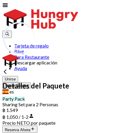
Tarjeta de regalo
Blog
Para Restaurante
Descargar aplicación
Ayuda
Unirse
Detalles del Paquete
Iniciar Sesión
es
Party Pack
Sharing Set para 2 Personas
฿ 1.549
฿ 1,050 / 1-2
Precio NETO por paquete
Reserva Ahora