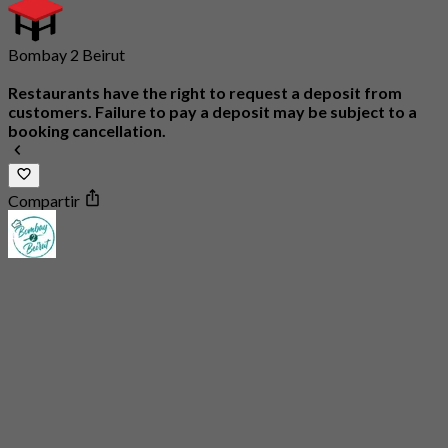
Bombay 2 Beirut
Restaurants have the right to request a deposit from
customers. Failure to pay a deposit may be subject to a
booking cancellation.
Compartir