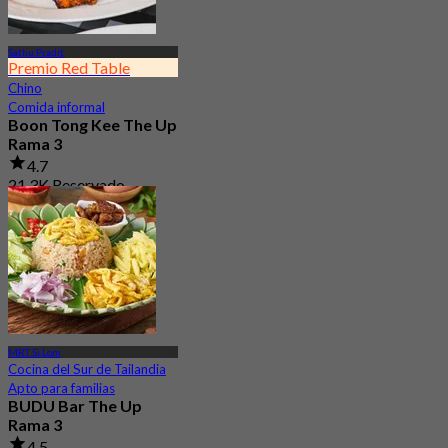
Sathu Pradit
Premio Red Table
Chino
Comida informal
Boon Tong Kee The Up
Rama 3
4.7
21.3K Reservado
Desde
฿ 362.5
MRT Si Lom
Cocina del Sur de Tailandia
Apto para familias
BUDU Bar The Up
Rama 3
4.5