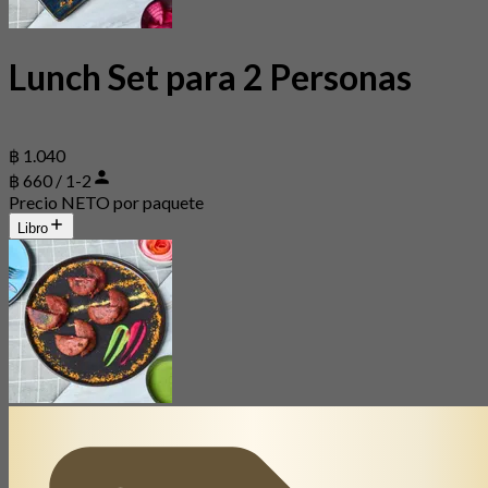
Lunch Set para 2 Personas
฿ 1.040
฿ 660 / 1-2
Precio NETO por paquete
Libro