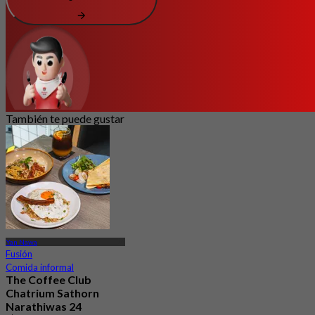
También te puede gustar
Yan Nawa
Fusión
Comida informal
The Coffee Club
Chatrium Sathorn
Narathiwas 24