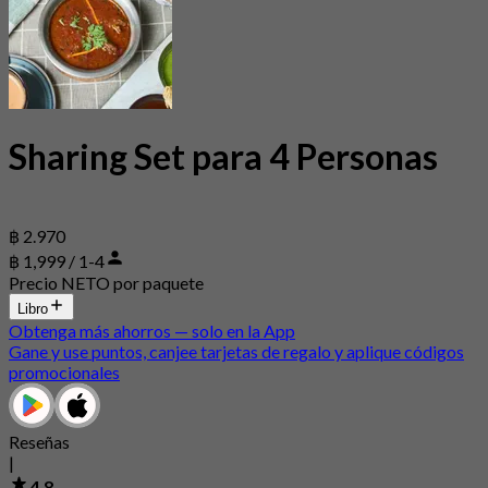
Sharing Set para 4 Personas
฿ 2.970
฿ 1,999 / 1-4
Precio NETO por paquete
Libro
Obtenga más ahorros — solo en la App
Gane y use puntos, canjee tarjetas de regalo y aplique códigos
promocionales
Reseñas
|
4.8