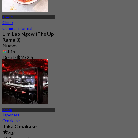
Rama 3
Chino
Comida informal
Lim Lao Ngow (The Up
Rama 3)
Nuevo
4.1
Desde
฿ 272.5
Sathon
Japonesa
Omakase
Taka Omakase
4.8