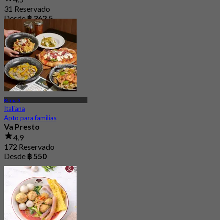
31 Reservado
Desde
฿ 362.5
Rama 3
Italiana
Apto para familias
Va Presto
4.9
172 Reservado
Desde
฿ 550