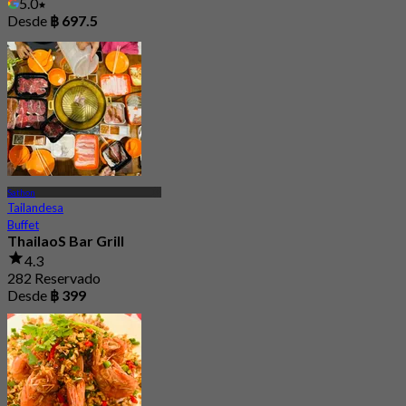
5.0
Desde
฿ 697.5
Sathon
Tailandesa
Buffet
ThailaoS Bar Grill
4.3
282 Reservado
Desde
฿ 399