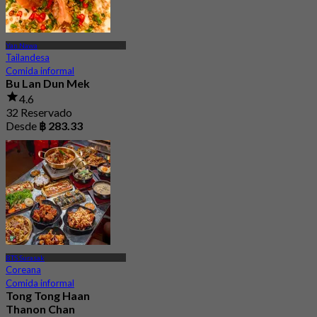
Yan Nawa
Tailandesa
Comida informal
Bu Lan Dun Mek
4.6
32 Reservado
Desde
฿ 283.33
BTS Surasak
Coreana
Comida informal
Tong Tong Haan
Thanon Chan