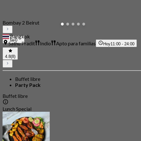
Bombay 2 Beirut
Bangkok
0
Sathu Pradit
Indio
Apto para familias
Hoy
11:00 - 24:00
4.8
(8)
Buffet libre
Party Pack
Buffet libre
Lunch Special