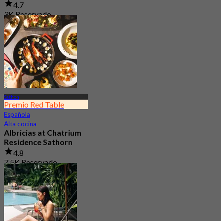
4.7
3K Reservado
Desde
฿ 189
Sathon
Premio Red Table
Española
Alta cocina
Albricias at Chatrium
Residence Sathorn
4.8
7.5K Reservado
Desde
฿ 999