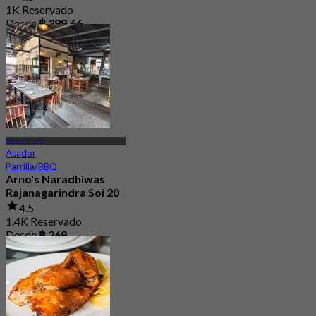
1K Reservado
Desde
฿ 399.66
Sathu Pradit
Asador
Parrilla/BBQ
Arno's Naradhiwas
Rajanagarindra Soi 20
4.5
1.4K Reservado
Desde
฿ 269