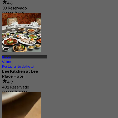
4.6
38 Reservado
Desde
฿ 295
Rama 3
Chino
Restaurante de hotel
Lee Kitchen at Lee
Place Hotel
4.9
481 Reservado
Desde
฿ 497.5