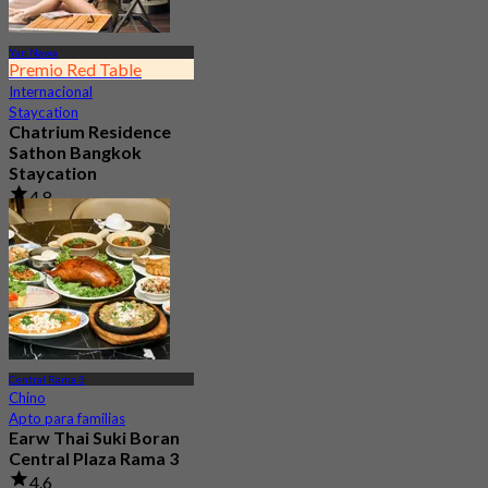
Yan Nawa
Premio Red Table
Internacional
Staycation
Chatrium Residence
Sathon Bangkok
Staycation
4.8
6.1K Reservado
Desde
฿ 2,215
Central Rama 3
Chino
Apto para familias
Earw Thai Suki Boran
Central Plaza Rama 3
4.6