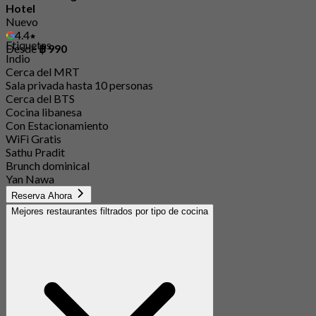
Hotel
Nuevo
4.4
Etiquetas
Desde
฿ 990
Indio
Cerca del MRT
Sala privada hasta 10 personas
Cerca del BTS
Cocina libanesa
Con Estacionamiento
WiFi Gratis
Sathu Pradit
Brunch dominical
Yan Nawa
Reserva Ahora
Mejores restaurantes filtrados por tipo de cocina