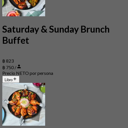
Saturday & Sunday Brunch
Buffet
฿ 823
฿ 750 /
Precio NETO por persona
Libro