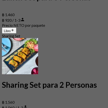
฿ 1.460
฿ 920 / 1-3
Precio NETO por paquete
Libro
Sharing Set
Sharing Set para 2 Personas
฿ 1.560
฿ 1,060 / 1-2