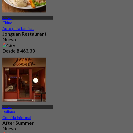
Sathon
Chino
Apto para familias
Jonguan Restaurant
Nuevo
4.8
Desde
฿ 463.33
Sathon
Italiana
Comida informal
After Summer
Nuevo