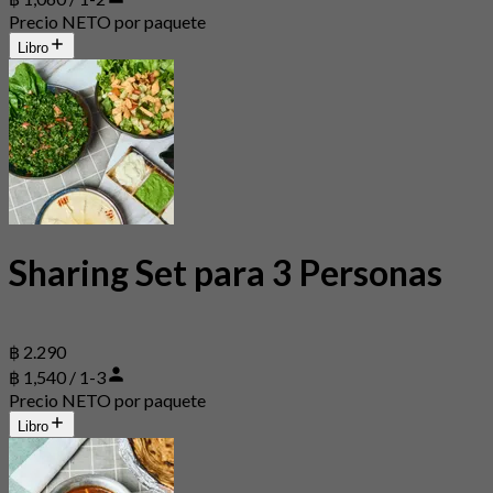
Precio NETO por paquete
Libro
Sharing Set para 3 Personas
฿ 2.290
฿ 1,540 / 1-3
Precio NETO por paquete
Libro