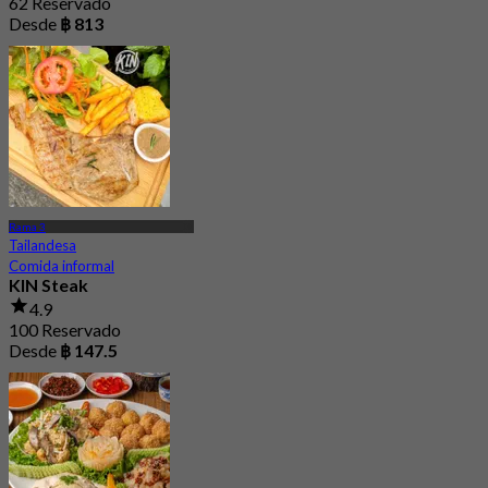
62 Reservado
Desde
฿ 813
Rama 3
Tailandesa
Comida informal
KIN Steak
4.9
100 Reservado
Desde
฿ 147.5