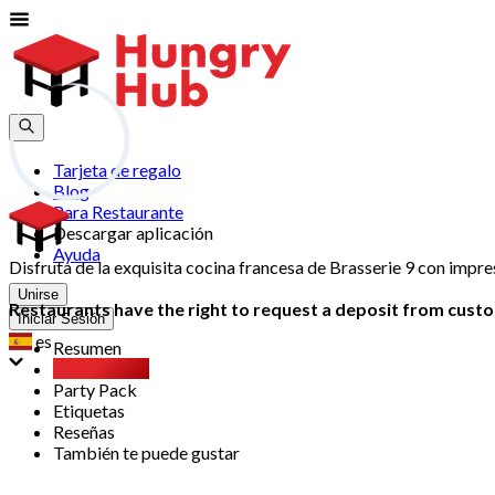
Tarjeta de regalo
Blog
Para Restaurante
Descargar aplicación
Ayuda
Disfruta de la exquisita cocina francesa de Brasserie 9 con impr
Unirse
Restaurants have the right to request a deposit from custom
Iniciar Sesión
es
Resumen
Buffet libre
Party Pack
Etiquetas
Reseñas
También te puede gustar