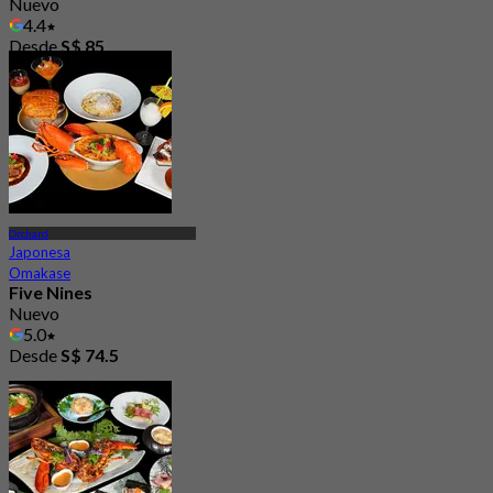
Nuevo
4.4
Desde
S$ 85
Orchard
Japonesa
Omakase
Five Nines
Nuevo
5.0
Desde
S$ 74.5