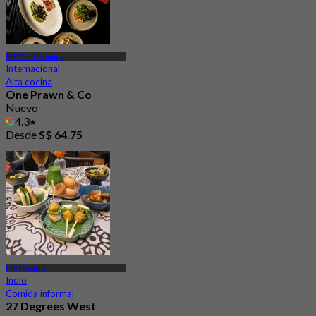
MRT Fort Canning
Internacional
Alta cocina
One Prawn & Co
Nuevo
4.3
Desde
S$ 64.75
MRT Orchard
Indio
Comida informal
27 Degrees West