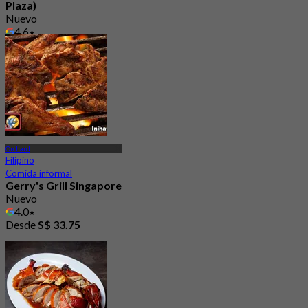
Plaza)
Nuevo
4.6
Desde
S$ 19.5
Orchard
Filipino
Comida informal
Gerry's Grill Singapore
Nuevo
4.0
Desde
S$ 33.75