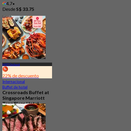
4.7
Desde
S$ 33.75
MRT Orchard
22% de descuento
Internacional
Buffet de hotel
Crossroads Buffet at
Singapore Marriott
Tang Plaza Hotel
4.5
682 Reservado
Desde
S$ 65