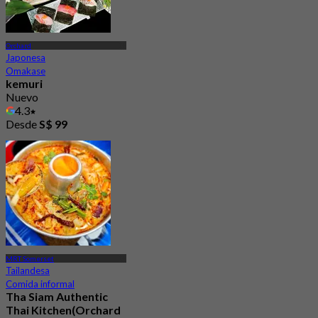
Orchard
Japonesa
Omakase
kemuri
Nuevo
4.3
Desde
S$ 99
MRT Somerset
Tailandesa
Comida informal
Tha Siam Authentic
Thai Kitchen(Orchard