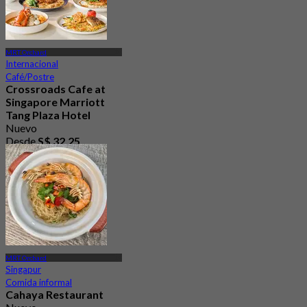
MRT Orchard
Internacional
Café/Postre
Crossroads Cafe at
Singapore Marriott
Tang Plaza Hotel
Nuevo
Desde
S$ 32.25
MRT Orchard
Singapur
Comida informal
Cahaya Restaurant