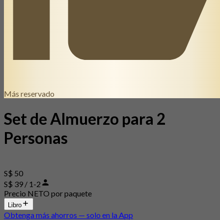
Más reservado
Set de Almuerzo para 2
Personas
S$ 50
S$ 39 / 1-2
Precio NETO por paquete
Libro
Obtenga más ahorros — solo en la App