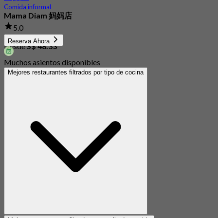
Comida informal
Mama Diam 妈妈店
5.0
299 Reservado
Reserva Ahora
Desde
S$ 48.33
Muchos asientos disponibles
Mejores restaurantes filtrados por tipo de cocina