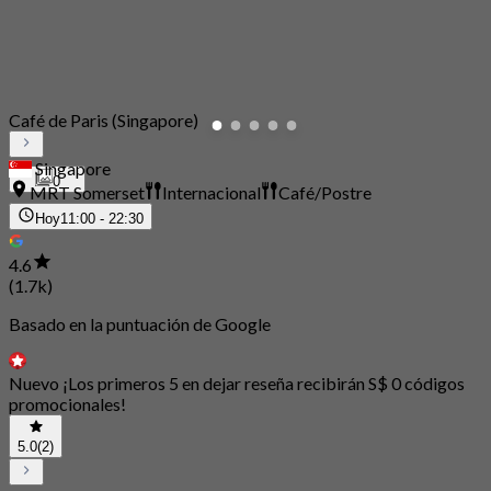
Café de Paris (Singapore)
Singapore
0
MRT Somerset
Internacional
Café/Postre
Hoy
11:00 - 22:30
4.6
(1.7k)
Basado en la puntuación de Google
Nuevo ¡Los primeros 5 en dejar reseña recibirán S$ 0 códigos
promocionales!
5.0
(2)