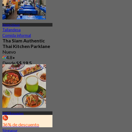
Dhoby Ghaut
Tailandesa
Comida informal
Tha Siam Authentic
Thai Kitchen Parklane
Nuevo
4.8
Desde
S$ 19.5
MRT Bencoolen
36% de descuento
Singapur