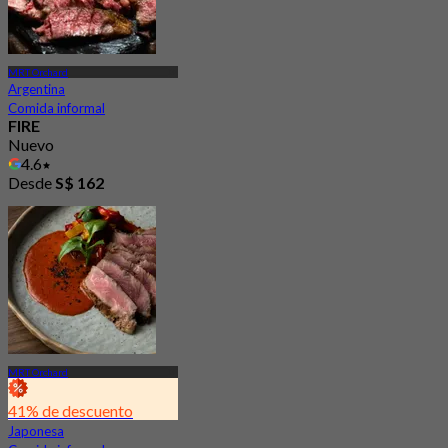
MRT Orchard
Argentina
Comida informal
FIRE
Nuevo
4.6
Desde
S$ 162
MRT Orchard
41% de descuento
Japonesa