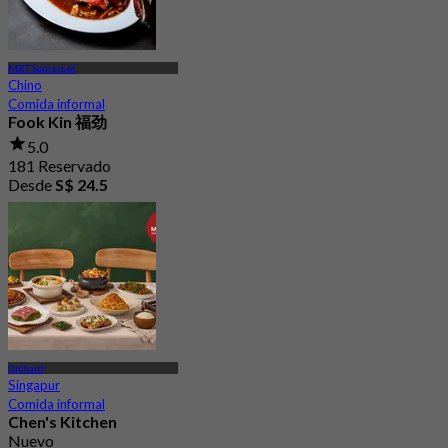
MRT Somerset
Chino
Comida informal
Fook Kin 福劲
5.0
181 Reservado
Desde
S$ 24.5
Orchard
Singapur
Comida informal
Chen's Kitchen
Nuevo