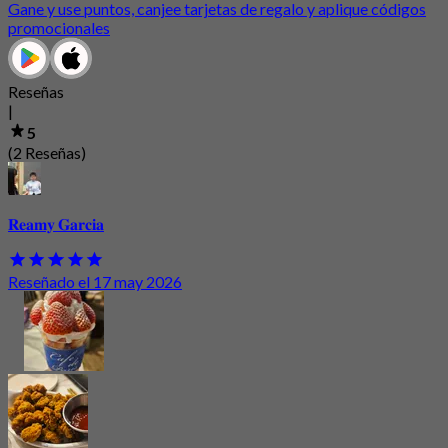
Gane y use puntos, canjee tarjetas de regalo y aplique códigos
promocionales
Reseñas
|
5
(2 Reseñas)
𝐑𝐞𝐚𝐦𝐲 𝐆𝐚𝐫𝐜𝐢𝐚
Reseñado el 17 may 2026