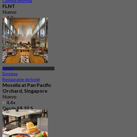
Comida informal
FLNT
Nuevo
4.7
Desde
S$ 41.97
Orchard
Europea
Restaurante de hotel
Mosella at Pan Pacific
Orchard, Singapore
Nuevo
4.4
Desde
S$ 37.5