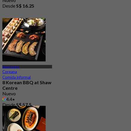
Nuevo
Desde
S$ 16.25
Shaw Centre
Coreana
Comida informal
8 Korean BBQ at Shaw
Centre
Nuevo
4.4
Desde
S$ 57.5