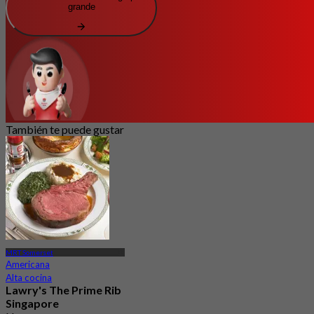
grande
También te puede gustar
MRT Somerset
Americana
Alta cocina
Lawry's The Prime Rib
Singapore