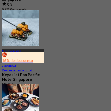
5.0
533 Reservado
Desde
S$ 69.05
MRT Promenade
16% de descuento
Japonesa
Restaurante de hotel
Keyaki at Pan Pacific
Hotel Singapore
Nuevo
4.2
Desde
S$ 70