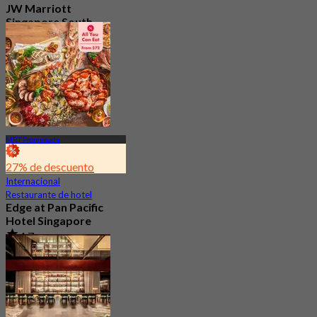
JW Marriott
Singapore South
Beach
5.0
247 Reservado
Desde
S$ 78
MRT Promenade
27% de descuento
Internacional
Restaurante de hotel
Edge at Pan Pacific
Hotel Singapore
4.7
3K Reservado
Desde
S$ 73