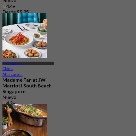
Nuevo
4.4
Desde
S$ 25
MRT Esplanade
Chino
Alta cocina
Madame Fan at JW
Marriott South Beach
Singapore
Nuevo
4.2
Desde
S$ 94