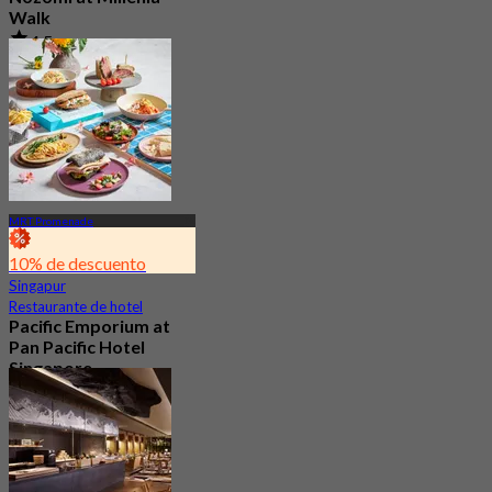
Walk
4.5
3.1K Reservado
Desde
S$ 37.5
MRT Promenade
10% de descuento
Singapur
Restaurante de hotel
Pacific Emporium at
Pan Pacific Hotel
Singapore
Nuevo
4.2
Desde
S$ 32.35