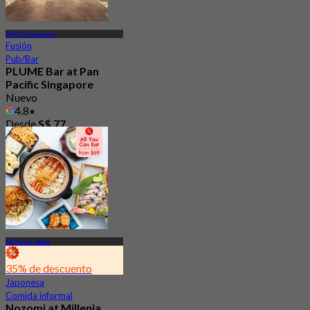
MRT Esplanade
Fusión
Pub/Bar
PLUME Bar at Pan
Pacific Singapore
Nuevo
4.8
Desde
S$ 77
Millenia Walk
35% de descuento
Japonesa
Comida informal
Nozomi at Millenia