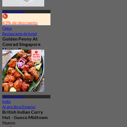
MRT Promenade
43% de descuento
Chino
Restaurante de hotel
Golden Peony At
Conrad Singapore
Marina Bay
4.6
189 Reservado
Desde
S$ 68
MRT Promenade
Indio
Al aire libre/Exterior
British Indian Curry
Hut - Guoco Midtown
Nuevo