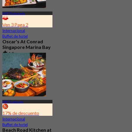
MRT Promenade
Ven 3 Paga 2
Internacional
Buffet de hotel
Oscar's At Conrad
Singapore Marina Bay
4.5
3.2K Reservado
Desde
S$ 54.35
MRT Esplanade
17% de descuento
Internacional
Buffet de hotel
Beach Road Kitchen at