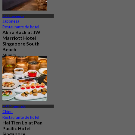
MRT Esplanade
Japonesa
Restaurante de hotel
Akira Back at JW
Marriott Hotel
Singapore South
Beach
Nuevo
4.4
Desde
S$ 94
MRT Promenade
Chino
Restaurante de hotel
Hai Tien Lo at Pan
Pacific Hotel
Singapore