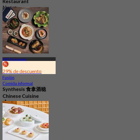
Restaurant
Nuevo
4.7
Desde
S$ 46.33
MRT Promenade
29% de descuento
Fusión
Comida informal
Synthesis 食拿酒稳
Chinese Cuisine
4.8
350 Reservado
Desde
S$ 45.56