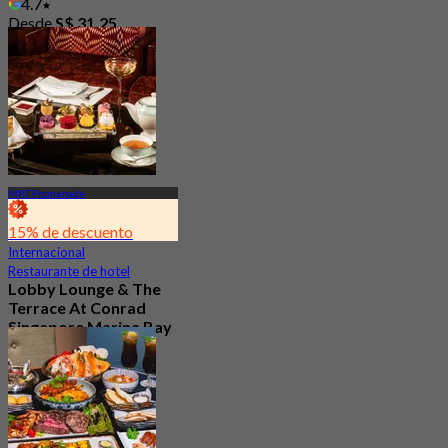
4.7
Desde
S$ 31.25
MRT Promenade
15% de descuento
Internacional
Restaurante de hotel
Lobby Lounge & The
Terrace At Conrad
Singapore Marina Bay
Nuevo
4.7
Desde
S$ 56.05