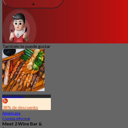
También te puede gustar
Suntec City Mall
38% de descuento
Americana
Comida informal
Meet 2 Wine Bar &