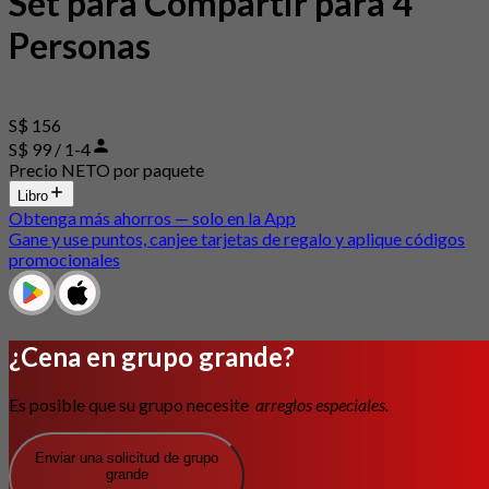
Set para Compartir para 4
Personas
S$ 156
S$ 99 / 1-4
Precio NETO por paquete
Libro
Obtenga más ahorros — solo en la App
Gane y use puntos, canjee tarjetas de regalo y aplique códigos
promocionales
¿Cena en grupo grande?
Es posible que su grupo necesite
arreglos especiales.
Enviar una solicitud de grupo
grande