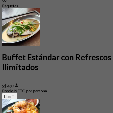
Paquetes
Buffet Estándar con Refrescos
Ilimitados
S$ 49 /
Precio NETO por persona
Libro