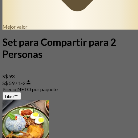
Mejor valor
Set para Compartir para 2
Personas
S$ 93
S$ 59 / 1-2
Precio NETO por paquete
Libro