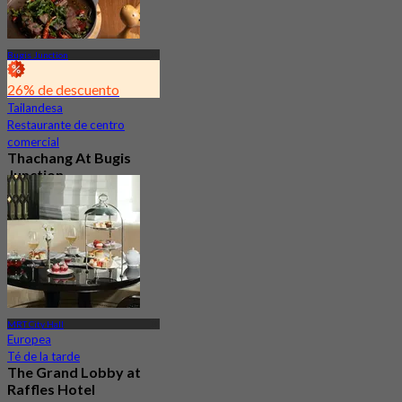
Bugis Junction
26% de descuento
Tailandesa
Restaurante de centro
comercial
Thachang At Bugis
Junction
3.4
83 Reservado
Desde
S$ 17
MRT City Hall
Europea
Té de la tarde
The Grand Lobby at
Raffles Hotel