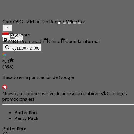
Cafe OSG - Zichar Tea Room + Wine Bar
Singapore
0
MRT Promenade
Chino
Comida informal
Hoy
11:00 - 24:00
4.3
(396)
Basado en la puntuación de Google
Nuevo ¡Los primeros 5 en dejar reseña recibirán S$ 0 códigos
promocionales!
Buffet libre
Party Pack
Buffet libre