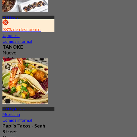
MRT Bugis
38% de descuento
Japonesa
Comida informal
TANOKE
Nuevo
4.7
Desde
S$ 45.56
MRT Esplanade
Mexicana
Comida informal
Papi's Tacos - Seah
Street