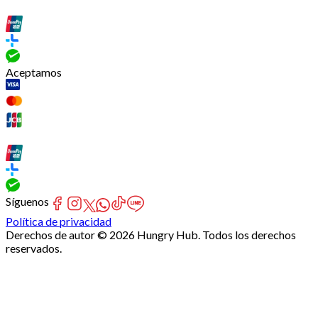
Aceptamos
Síguenos
Política de privacidad
Derechos de autor © 2026 Hungry Hub. Todos los derechos
reservados.
Failed
connect
to
server