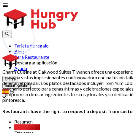
Tarjeta de regalo
Blog
Para Restaurante
Descargar aplicación
Ayuda
Charm Cuisine at Oakwood Suites Tiwanon ofrece una experiencia
combina vistas impresionantes con innovadora cocina fusión tail
Unirse
deleitan el paladar. Los platos destacados incluyen Tom Yum Lobs
Iniciar Sesión
escenario perfecto para cenas íntimas y celebraciones especiales.
es
compromiso de usar ingredientes frescos y locales y su dedicac
pintoresca.
Restaurants have the right to request a deposit from custom
Resumen
Buffet libre
Etiquetas