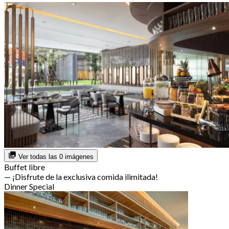
Ver todas las 0 imágenes
Buffet libre
— ¡Disfrute de la exclusiva comida ilimitada!
Dinner Special