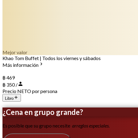
Mejor valor
Khao Tom Buffet | Todos los viernes y sábados
Más información
฿ 469
฿ 350 /
Precio NETO por persona
Libro
¿Cena en grupo grande?
Es posible que su grupo necesite
arreglos especiales.