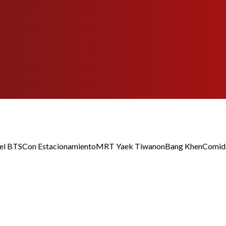
el BTS
Con Estacionamiento
MRT Yaek Tiwanon
Bang Khen
Comida