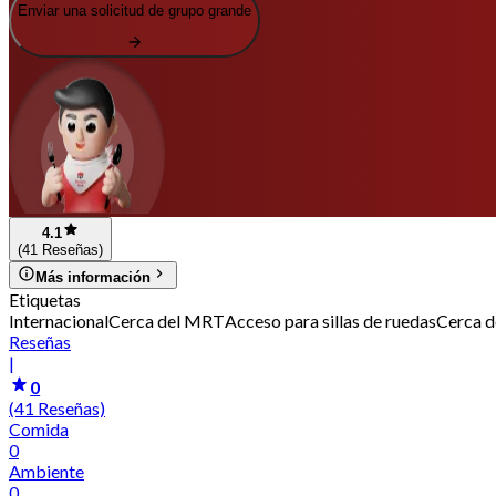
Enviar una solicitud de grupo grande
4.1
(41 Reseñas)
Más información
Etiquetas
Internacional
Cerca del MRT
Acceso para sillas de ruedas
Cerca d
Reseñas
|
0
(41 Reseñas)
Comida
0
Ambiente
0