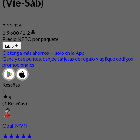
(Vie-Sáb)
฿ 11.326
฿ 9,680 / 1-2
Precio NETO por paquete
Libro
Obtenga más ahorros — solo en la App
Gane y use puntos, canjee tarjetas de regalo y aplique códigos
promocionales
Reseñas
|
5
(1 Reseñas)
Opal_MVN