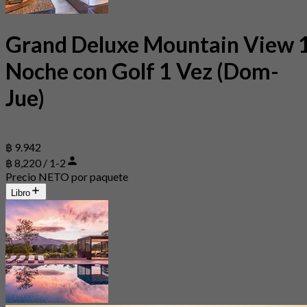
Grand Deluxe Mountain View 
Noche con Golf 1 Vez (Dom-
Jue)
฿ 9.942
฿ 8,220 / 1-2
Precio NETO por paquete
Libro