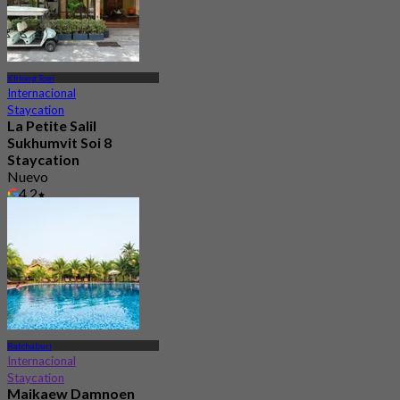
Khlong Toei
Internacional
Staycation
La Petite Salil
Sukhumvit Soi 8
Staycation
Nuevo
4.2
Desde
฿ 999.5
Ratchaburi
Internacional
Staycation
Maikaew Damnoen