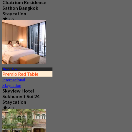
Chatrium Residence
Sathon Bangkok
Staycation
4.8
6.1K Reservado
Desde
฿ 2,215
Phrom Phong
Premio Red Table
Internacional
Staycation
Skyview Hotel
Sukhumvit Soi 24
Staycation
4.7
10.5K Reservado
Desde
฿ 2,995