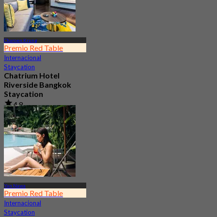
Charoen Krung
Premio Red Table
Internacional
Staycation
Chatrium Hotel
Riverside Bangkok
Staycation
4.8
23.2K Reservado
Desde
฿ 2,999.75
Yan Nawa
Premio Red Table
Internacional
Staycation