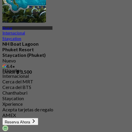
Phuket
Internacional
Staycation
NH Boat Lagoon
Phuket Resort
Staycation (Phuket)
Nuevo
4.4
Etiquetas
Desde
฿ 3,500
Internacional
Cerca del MRT
Cerca del BTS
Chanthaburi
Staycation
Xperience
Acepta tarjetas de regalo
AMEX
Reserva Ahora