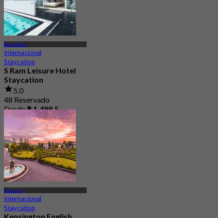
Bang Kapi
Internacional
Staycation
S Ram Leisure Hotel
Staycation
5.0
48 Reservado
Desde
฿ 1,499.5
Khao Yai
Internacional
Staycation
Kensington English