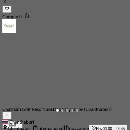
Compartir
Chatrium Golf Resort Soi Dao Staycation (Chanthaburi)
Chanthaburi
0
Chanthaburi
Internacional
Staycation
Hoy
00:00 - 23:45