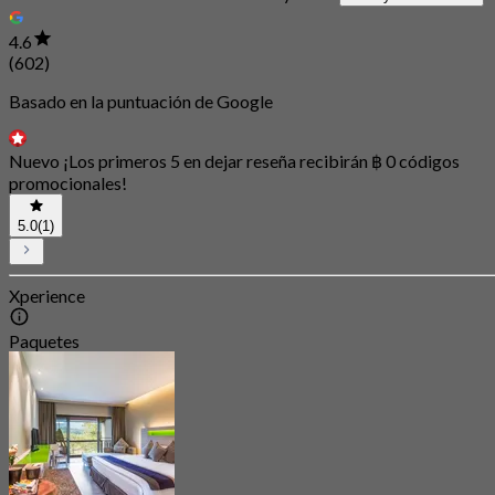
4.6
(602)
Basado en la puntuación de Google
Nuevo ¡Los primeros 5 en dejar reseña recibirán ฿ 0 códigos
promocionales!
5.0
(1)
Xperience
Paquetes