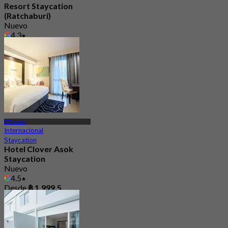
Resort Staycation
(Ratchaburi)
Nuevo
4.3
Desde
฿ 1,950
BTS Asok
Internacional
Staycation
Hotel Clover Asok
Staycation
Nuevo
4.5
Desde
฿ 1,999.5