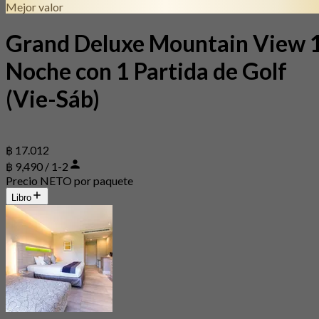
Mejor valor
Grand Deluxe Mountain View 
Noche con 1 Partida de Golf
(Vie-Sáb)
฿ 17.012
฿ 9,490 / 1-2
Precio NETO por paquete
Libro