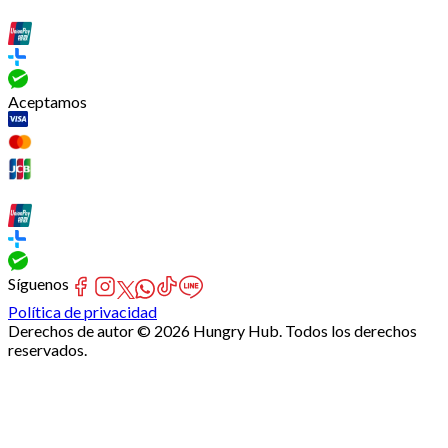
Aceptamos
Síguenos
Política de privacidad
Derechos de autor © 2026 Hungry Hub. Todos los derechos
reservados.
Failed
connect
to
server