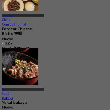
Phaya Thai
Chino
Comida informal
Fordear Chinese
Bistro 福蝶
Nuevo
5.0
Desde
฿ 383.33
Ari
Fusión
Izakaya
Yokai Izakaya
Nuevo