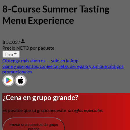
8-Course Summer Tasting
Menu Experience
฿ 5,003 /
Precio NETO por paquete
Libro
Obtenga más ahorros — solo en la App
Gane y use puntos, canjee tarjetas de regalo y aplique códigos
promocionales
¿Cena en grupo grande?
Es posible que su grupo necesite
arreglos especiales.
Enviar una solicitud de grupo
grande