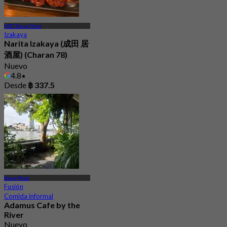
MRT Bang Phlat
Izakaya
Narita Izakaya (成田 居
酒屋) (Charan 78)
Nuevo
4.8
Desde
฿ 337.5
Bang Phlat
Fusión
Comida informal
Adamus Cafe by the
River
Nuevo