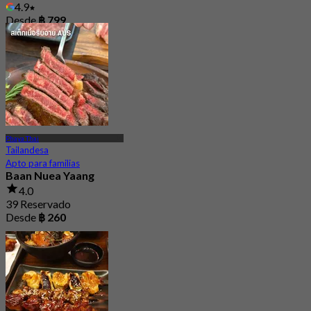
4.9
Desde
฿ 799
Phaya Thai
Tailandesa
Apto para familias
Baan Nuea Yaang
4.0
39 Reservado
Desde
฿ 260