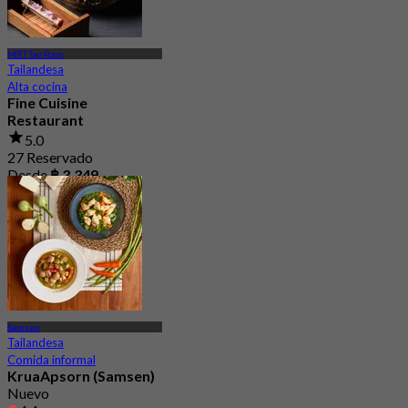
MRT Tao Poon
Tailandesa
Alta cocina
Fine Cuisine
Restaurant
5.0
27 Reservado
Desde
฿ 3,349
Samsen
Tailandesa
Comida informal
KruaApsorn (Samsen)
Nuevo