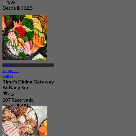
4.9
Desde
฿ 302.5
Bang Sue
Japonesa
Buffet
Time's Dining Gateway
At Bang Sue
4.2
287 Reservado
Desde
฿ 491