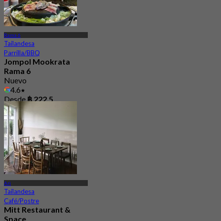
Rama 6
Tailandesa
Parrilla/BBQ
Jompol Mookrata
Rama 6
Nuevo
4.6
Desde
฿ 222.5
Ari
Tailandesa
Café/Postre
Mitt Restaurant &
Space