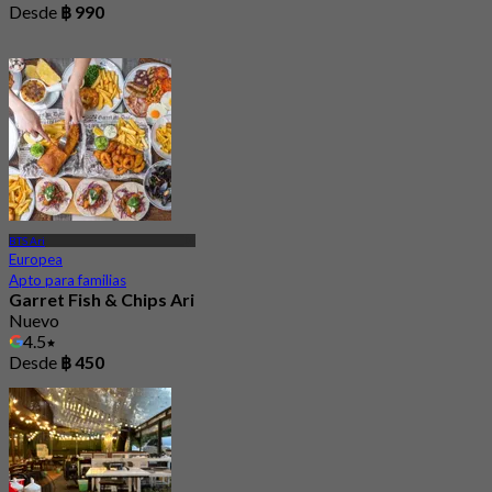
Desde
฿ 990
BTS Ari
Europea
Apto para familias
Garret Fish & Chips Ari
Nuevo
4.5
Desde
฿ 450