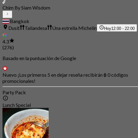
Chim By Siam Wisdom
Bangkok
Dusit
Tailandesa
Una estrella Michelin
Hoy
12:00 - 22:00
4.3
(276)
Basado en la puntuación de Google
Nuevo ¡Los primeros 5 en dejar reseña recibirán ฿ 0 códigos
promocionales!
Party Pack
Lunch Special