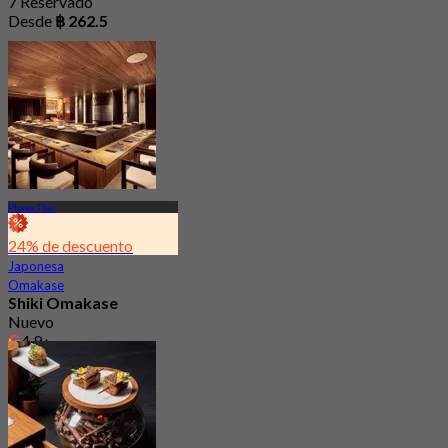
7 Reservado
Desde
฿ 262.5
Phaya Thai
24% de descuento
Japonesa
Omakase
Shiki Omakase
Nuevo
4.9
Desde
฿ 930