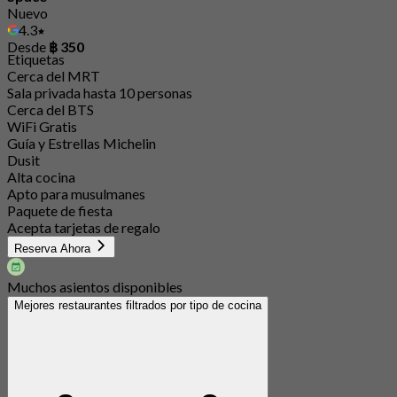
Nuevo
4.3
Desde
฿ 350
Etiquetas
Cerca del MRT
Sala privada hasta 10 personas
Cerca del BTS
WiFi Gratis
Guía y Estrellas Michelin
Dusit
Alta cocina
Apto para musulmanes
Paquete de fiesta
Acepta tarjetas de regalo
Reserva Ahora
Muchos asientos disponibles
Mejores restaurantes filtrados por tipo de cocina