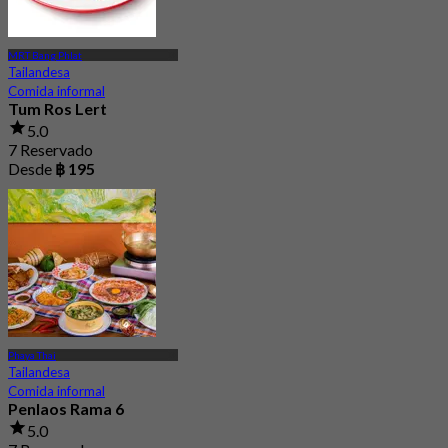
MRT Bang Phlat
Tailandesa
Comida informal
Tum Ros Lert
5.0
7 Reservado
Desde
฿ 195
Phaya Thai
Tailandesa
Comida informal
Penlaos Rama 6
5.0