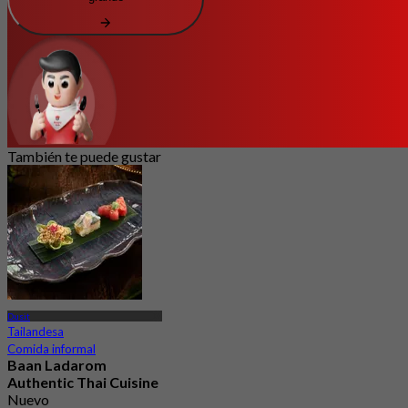
También te puede gustar
Dusit
Tailandesa
Comida informal
Baan Ladarom
Authentic Thai Cuisine
Nuevo