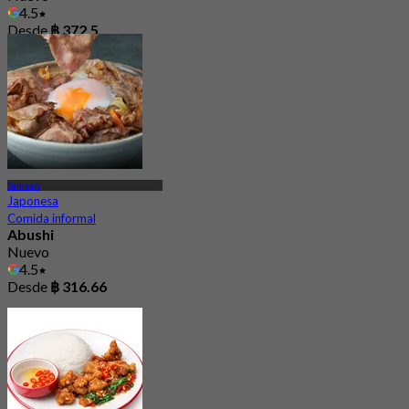
4.5
Desde
฿ 372.5
Samsen
Japonesa
Comida informal
Abushi
Nuevo
4.5
Desde
฿ 316.66