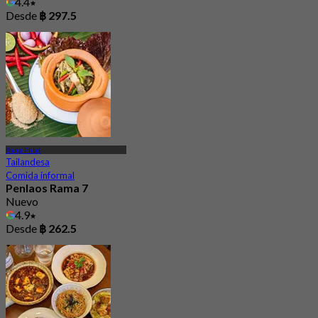
4.4
Desde
฿ 297.5
Bang Phlat
Tailandesa
Comida informal
Penlaos Rama 7
Nuevo
4.9
Desde
฿ 262.5