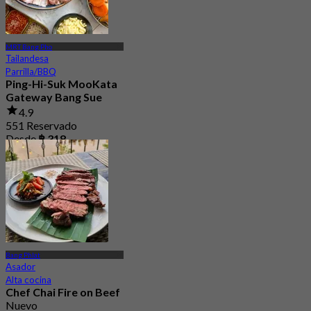
MRT Bang Pho
Tailandesa
Parrilla/BBQ
Ping-Hi-Suk MooKata
Gateway Bang Sue
4.9
551 Reservado
Desde
฿ 318
Bang Phlat
Asador
Alta cocina
Chef Chai Fire on Beef
Nuevo