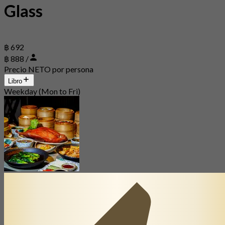
Glass
฿ 692
฿ 888 /
Precio NETO por persona
Libro
Weekday (Mon to Fri)