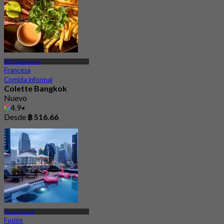
MRT Sukhumvit
Francesa
Comida informal
Colette Bangkok
Nuevo
4.9
Desde
฿ 516.66
Phrom Phong
Fusión