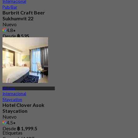
Internacional
Pub/Bar
Burbrit Craft Beer
Sukhumvit 22
Nuevo
4.8
Desde
฿ 535
BTS Asok
Internacional
Staycation
Hotel Clover Asok
Staycation
Nuevo
4.5
Desde
฿ 1,999.5
Etiquetas