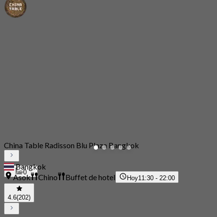
China Table Radisson Blu Plaza Bangkok
Bangkok
0
Asok
Chino
Buffet de hotel
Hoy
11:30 - 22:00
4.6
(202)