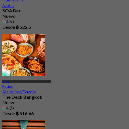
Azotea
SOA Bar
Nuevo
4.6
Desde
฿ 522.5
Asok
Fusión
Al aire libre/Exterior
The Deck Bangkok
Nuevo
4.7
Desde
฿ 516.66