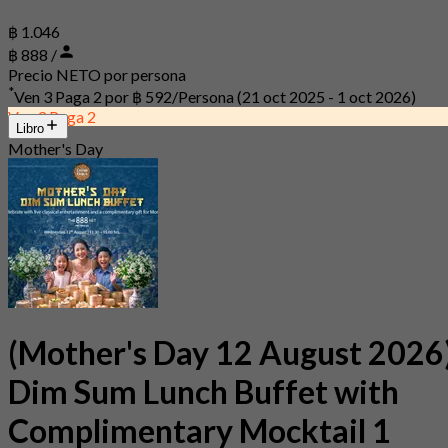
฿ 1.046
฿ 888 /
Precio NETO por persona
*
Ven 3 Paga 2 por
฿ 592/Persona
(21 oct 2025 - 1 oct 2026)
Ven 3 Paga 2
Libro
Mother's Day
(Mother's Day 12 August 2026
Dim Sum Lunch Buffet with
Complimentary Mocktail 1