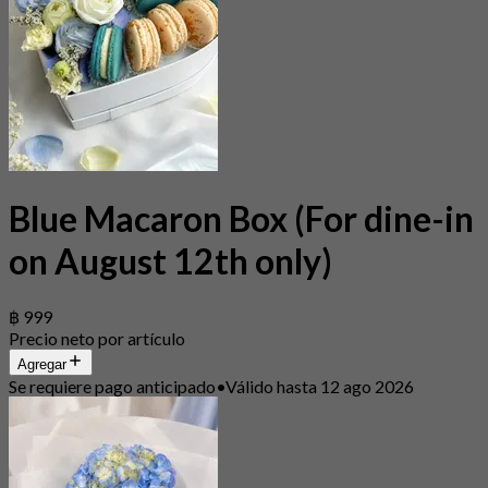
Blue Macaron Box (For dine-in
on August 12th only)
฿ 999
Precio neto por artículo
Agregar
Se requiere pago anticipado
•
Válido hasta 12 ago 2026