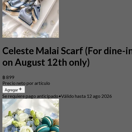
Celeste Malai Scarf (For dine-i
on August 12th only)
฿ 899
Precio neto por artículo
Agregar
Se requiere pago anticipado
•
Válido hasta 12 ago 2026