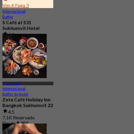
Ven 4 Paga 3
Internacional
Buffet
S Café at S31
Sukhumvit Hotel
4.5
7.9K Reservado
Desde
฿ 550
Phrom Phong
Internacional
Buffet de hotel
Zeta Café Holiday Inn
Bangkok Sukhumvit 22
4.5
7.1K Reservado
Desde
฿ 350