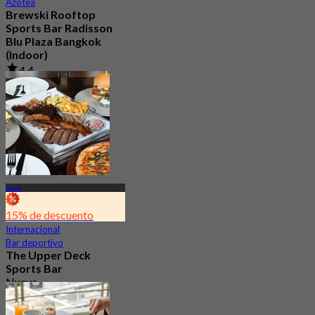
Azotea
Brewski Rooftop
Sports Bar Radisson
Blu Plaza Bangkok
(Indoor)
4.4
765 Reservado
Desde
฿ 499
Asok
15% de descuento
Internacional
Bar deportivo
The Upper Deck
Sports Bar
Nuevo
4.7
Desde
฿ 315