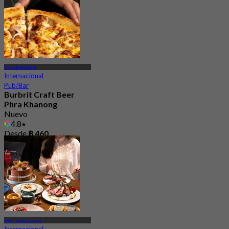
Phra Khanong
Internacional
Pub/Bar
Burbrit Craft Beer
Phra Khanong
Nuevo
4.8
Desde
฿ 460
MRT Sukhumvit
Internacional