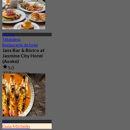
BTS Asok
Tailandesa
Restaurante de hotel
Jass Bar & Bistro at
Jasmine City Hotel
(Asoke)
5.0
37 Reservado
Desde
฿ 453
Asok
Guía Michelin