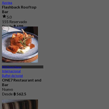
Azotea
Flashback Rooftop
Bar
5.0
155 Reservado
Desde
฿ 699
BTS Phrom Phong
Internacional
Buffet de hotel
ONE7 Restaurant and
Bar
Nuevo
Desde
฿ 562.5