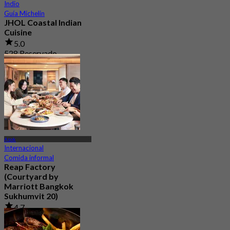
Indio
Guía Michelin
JHOL Coastal Indian
Cuisine
5.0
528 Reservado
Desde
฿ 1,363.33
Asok
Internacional
Comida informal
Reap Factory
(Courtyard by
Marriott Bangkok
Sukhumvit 20)
4.7
299 Reservado
Desde
฿ 400