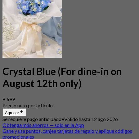
Crystal Blue (For dine-in on
August 12th only)
฿ 699
Precio neto por artículo
Agregar
Se requiere pago anticipado
•
Válido hasta 12 ago 2026
Obtenga más ahorros — solo en la App
Gane y use puntos, canjee tarjetas de regalo y aplique códigos
promocionales