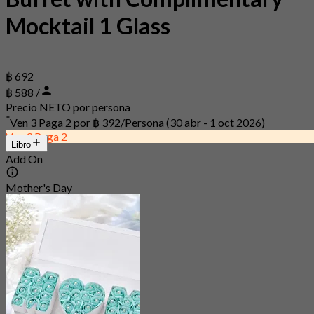
Mocktail 1 Glass
฿ 692
฿ 588 /
Precio NETO por persona
*
Ven 3 Paga 2 por
฿ 392/Persona
(30 abr - 1 oct 2026)
Ven 3 Paga 2
Libro
Add On
Mother's Day