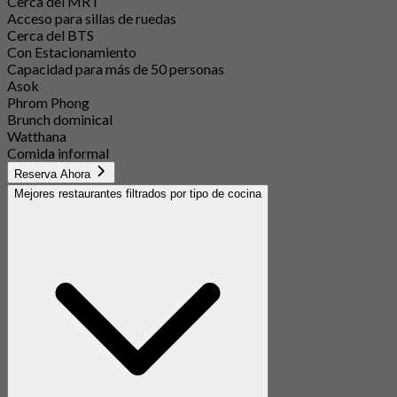
Cerca del MRT
Acceso para sillas de ruedas
Cerca del BTS
Con Estacionamiento
Capacidad para más de 50 personas
Asok
Phrom Phong
Brunch dominical
Watthana
Comida informal
Reserva Ahora
Mejores restaurantes filtrados por tipo de cocina