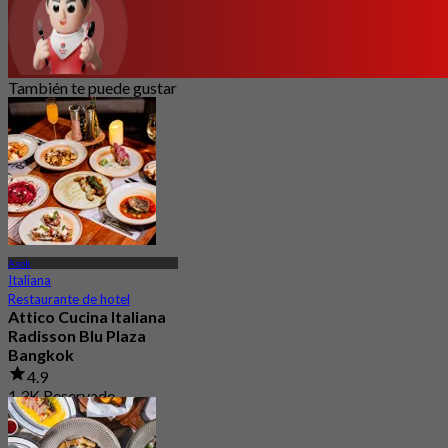
También te puede gustar
Asok
Italiana
Restaurante de hotel
Attico Cucina Italiana
Radisson Blu Plaza
Bangkok
4.9
1.3K Reservado
Desde
฿ 499