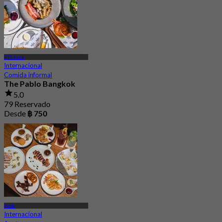
BTS Asok
Internacional
Comida informal
The Pablo Bangkok
5.0
79 Reservado
Desde
฿ 750
Asok
Internacional