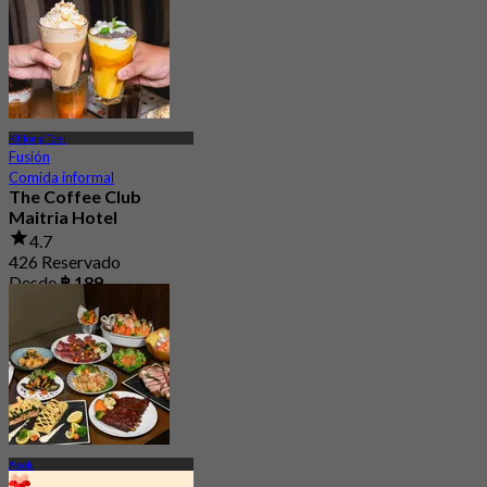
Khlong Toei
Fusión
Comida informal
The Coffee Club
Maitria Hotel
4.7
426 Reservado
Desde
฿ 189
Asok