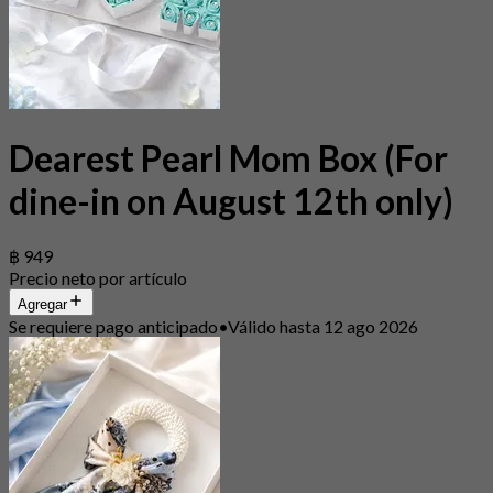
Dearest Pearl Mom Box (For
dine-in on August 12th only)
฿ 949
Precio neto por artículo
Agregar
Se requiere pago anticipado
•
Válido hasta 12 ago 2026