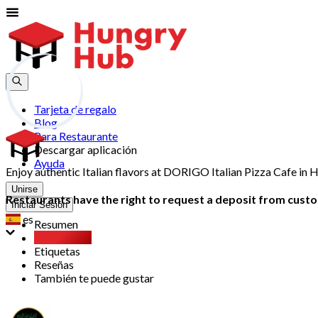
Tarjeta de regalo
Blog
Para Restaurante
Descargar aplicación
Ayuda
Enjoy authentic Italian flavors at DORIGO Italian Pizza Cafe in
Unirse
Restaurants have the right to request a deposit from custom
Iniciar Sesión
es
Resumen
Party Pack
Etiquetas
Reseñas
También te puede gustar