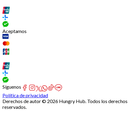
Aceptamos
Síguenos
Política de privacidad
Derechos de autor © 2026 Hungry Hub. Todos los derechos
reservados.
Failed
connect
to
server