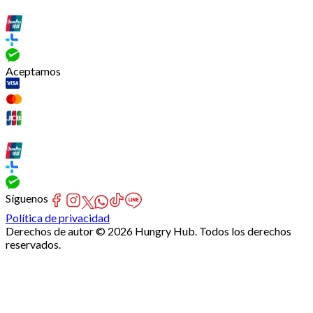
Aceptamos
Síguenos
Política de privacidad
Derechos de autor © 2026 Hungry Hub. Todos los derechos
reservados.
Failed
connect
to
server