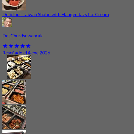
Delicious Taiwan Shabu with Haagendazs Ice Cream
Dej Churdsuwanrak
Reseñado el 4 ene 2026