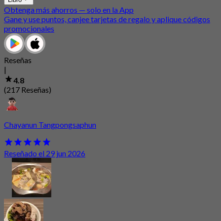
Obtenga más ahorros — solo en la App
Gane y use puntos, canjee tarjetas de regalo y aplique códigos
promocionales
Reseñas
|
4.8
(217 Reseñas)
Chayanun Tangpongsaphun
Reseñado el 29 jun 2026