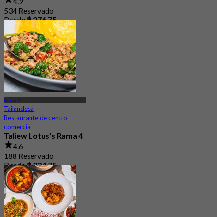
4.9
534 Reservado
Desde
฿ 276.75
Rama 4
Tailandesa
Restaurante de centro
comercial
Taliew Lotus's Rama 4
4.6
188 Reservado
Desde
฿ 224.75