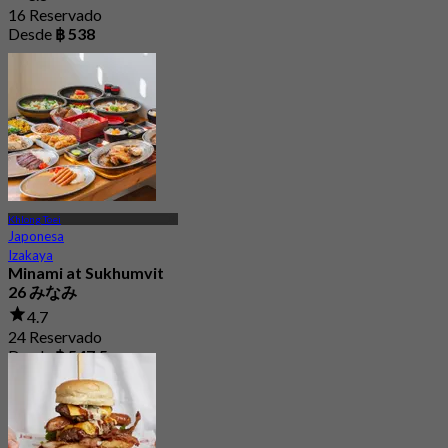
16 Reservado
Desde
฿ 538
Khlong Toei
Japonesa
Izakaya
Minami at Sukhumvit
26 みなみ
4.7
24 Reservado
Desde
฿ 547.5