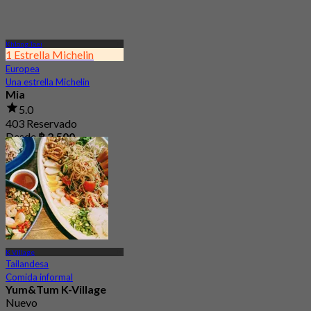
Khlong Toei
1 Estrella Michelin
Europea
Una estrella Michelin
Mia
5.0
403 Reservado
Desde
฿ 2,500
K Village
Tailandesa
Comida informal
Yum&Tum K-Village
Nuevo