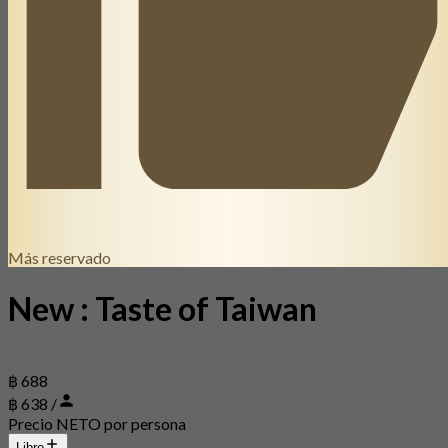
Más reservado
New : Taste of Taiwan
฿ 688
฿ 638 /
Precio NETO por persona
Libro