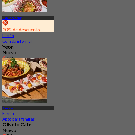
Phra Khanong
30% de descuento
Fusión
Comida informal
Yeon
Nuevo
4.9
Desde
฿ 733
Rama 4
Fusión
Apto para familias
Oliveto Cafe
Nuevo