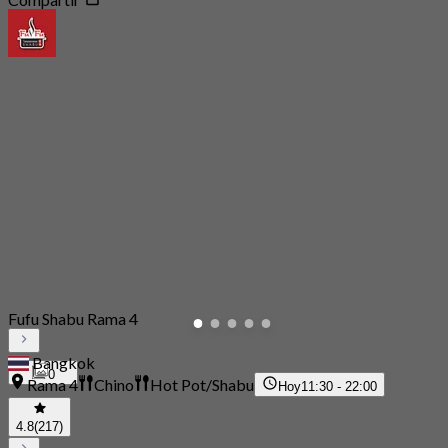
Fufu Shabu Rama 4
Bangkok
0
Rama 4
Chino
Hot Pot/Shabu
Hoy
11:30 - 22:00
4.8
(217)