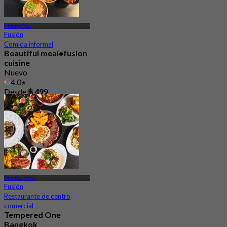
Khlong Toei
Fusión
Comida informal
Beautiful meal•fusion
cuisine
Nuevo
4.0
Desde
฿ 499
One Bangkok
Fusión
Restaurante de centro
comercial
Tempered One
Bangkok