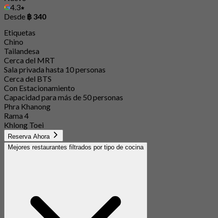
4.3
Desde
฿ 340
Etiquetas
Chino
Tailandesa
Cerca del MRT
Sala privada hasta 10 personas
Cerca del BTS
Con Estacionamiento
Capacidad para más de 50 personas
Phra Khanong
Rama 4
Khlong Toei
Reserva Ahora
Mejores restaurantes filtrados por tipo de cocina