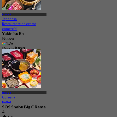
Rama 4
Japonesa
Restaurante de centro
comercial
Yakiniku En
Nuevo
4.7
Desde
฿ 990
Rama 4
Coreana
Buffet
SOS Shabu Big C Rama
4