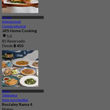
Thonglor
Internacional
Comida informal
JA'S Home Cooking
5.0
85 Reservado
Desde
฿ 450
Rama 4
Tailandesa
Apto para familias
Rostaley Rama 4
Nuevo