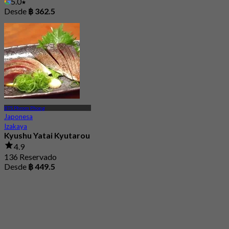
5.0
Desde
฿ 362.5
BTS Phrom Phong
Japonesa
Izakaya
Kyushu Yatai Kyutarou
4.9
136 Reservado
Desde
฿ 449.5