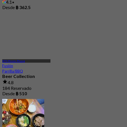
4.1
Desde
฿ 362.5
BTS Phrom Phong
Fusión
Parrilla/BBQ
Beer Collection
4.8
184 Reservado
Desde
฿ 510