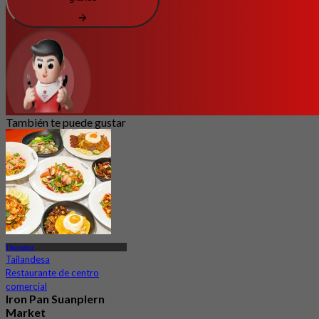
También te puede gustar
Thonglor
Tailandesa
Restaurante de centro
comercial
Iron Pan Suanplern
Market