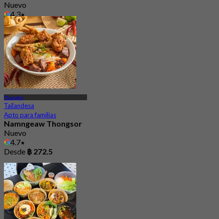
Nuevo
4.3
Desde
฿ 247.5
Thonglor
Tailandesa
Apto para familias
Namngeaw Thongsor
Nuevo
4.7
Desde
฿ 272.5