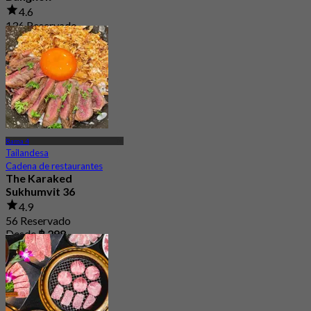
4.6
136 Reservado
Desde
฿ 363.33
Rama 4
Tailandesa
Cadena de restaurantes
The Karaked
Sukhumvit 36
4.9
56 Reservado
Desde
฿ 298