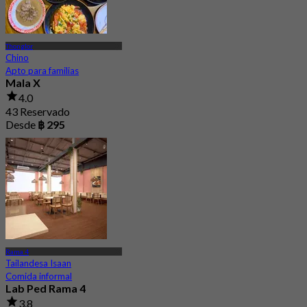
Thonglor
Chino
Apto para familias
Mala X
4.0
43 Reservado
Desde
฿ 295
Rama 4
Tailandesa Isaan
Comida informal
Lab Ped Rama 4
3.8