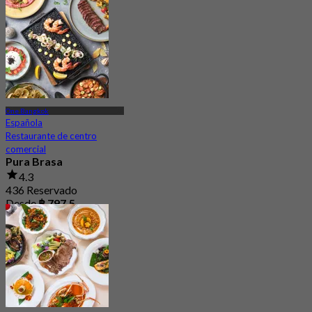
One Bangkok
Española
Restaurante de centro
comercial
Pura Brasa
4.3
436 Reservado
Desde
฿ 797.5