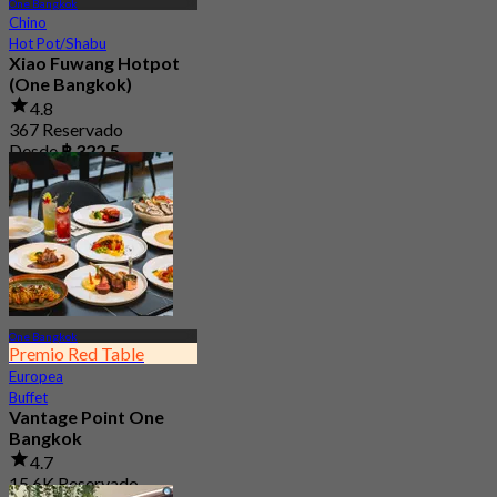
One Bangkok
Chino
Hot Pot/Shabu
Xiao Fuwang Hotpot
(One Bangkok)
4.8
367 Reservado
Desde
฿ 322.5
One Bangkok
Premio Red Table
Europea
Buffet
Vantage Point One
Bangkok
4.7
15.6K Reservado