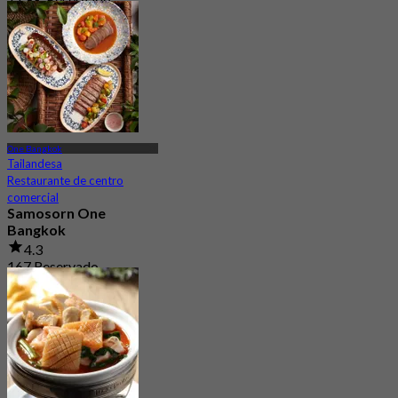
Desde
฿ 598
One Bangkok
Tailandesa
Restaurante de centro
comercial
Samosorn One
Bangkok
4.3
167 Reservado
Desde
฿ 1,260