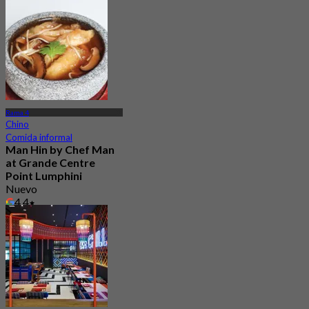
Desde
฿ 462.5
Rama 4
Chino
Comida informal
Man Hin by Chef Man
at Grande Centre
Point Lumphini
Nuevo
4.4
Desde
฿ 410