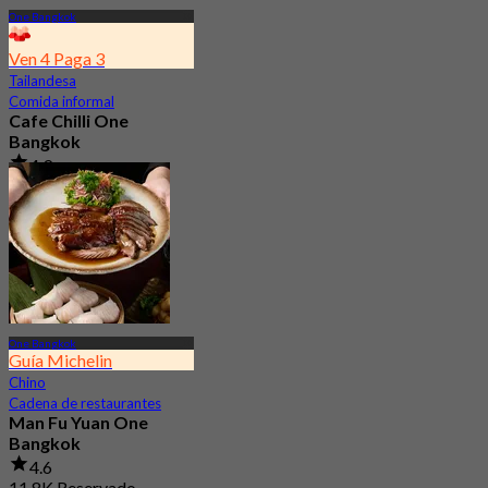
One Bangkok
Ven 4 Paga 3
Tailandesa
Comida informal
Cafe Chilli One
Bangkok
4.9
1.2K Reservado
Desde
฿ 395
One Bangkok
Guía Michelin
Chino
Cadena de restaurantes
Man Fu Yuan One
Bangkok
4.6
11.8K Reservado