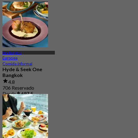
One Bangkok
Europea
Comida informal
Hyde & Seek One
Bangkok
4.8
706 Reservado
Desde
฿ 697.5