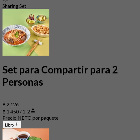
Sharing Set
Set para Compartir para 2
Personas
฿ 2.126
฿ 1,450 / 1-2
Precio NETO por paquete
Libro