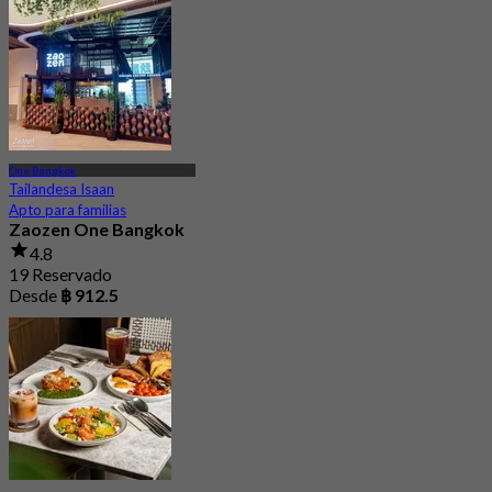
Desde
฿ 399
One Bangkok
Tailandesa Isaan
Apto para familias
Zaozen One Bangkok
4.8
19 Reservado
Desde
฿ 912.5