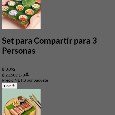
Set para Compartir para 3
Personas
฿ 3.092
฿ 2,150 / 1-3
Precio NETO por paquete
Libro