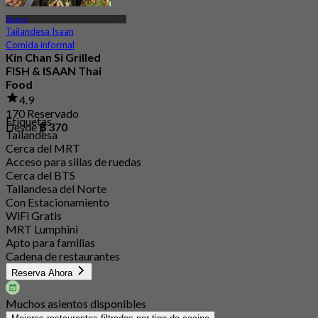
Sathon
Tailandesa Isaan
Comida informal
Kin Chan Si Grilled
FISH & ISAAN Thai
Food
4.9
170 Reservado
Etiquetas
Desde
฿ 370
Tailandesa
Cerca del MRT
Acceso para sillas de ruedas
Cerca del BTS
Tailandesa del Norte
Con Estacionamiento
WiFi Gratis
MRT Lumphini
Apto para familias
Cadena de restaurantes
Reserva Ahora
Muchos asientos disponibles