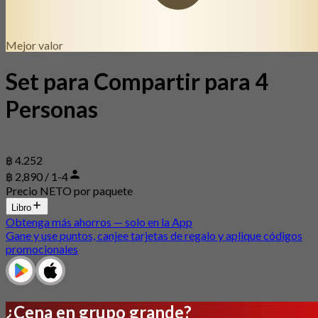
Mejor valor
Set para Compartir para 4
Personas
฿ 4.252
฿ 2,890 / 1-4
Precio NETO por paquete
Libro
Obtenga más ahorros — solo en la App
Gane y use puntos, canjee tarjetas de regalo y aplique códigos
promocionales
¿Cena en grupo grande?