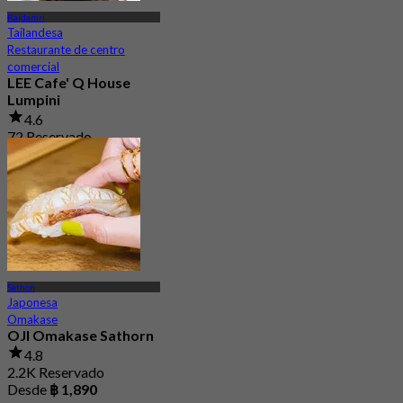
Rajdamri
Tailandesa
Restaurante de centro
comercial
LEE Cafe' Q House
Lumpini
4.6
72 Reservado
Desde
฿ 330
Sathon
Japonesa
Omakase
OJI Omakase Sathorn
4.8
2.2K Reservado
Desde
฿ 1,890