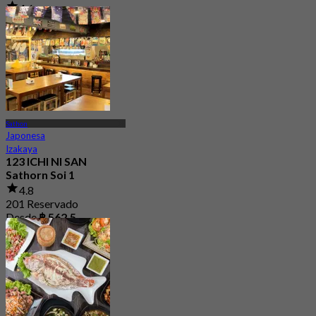
4.6
15.8K Reservado
Desde
฿ 800
Sathon
Japonesa
Izakaya
123 ICHI NI SAN
Sathorn Soi 1
4.8
201 Reservado
Desde
฿ 562.5