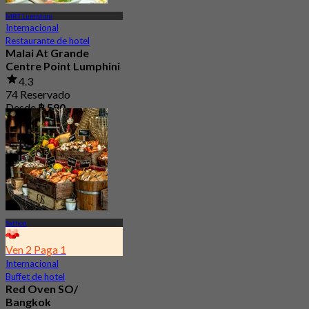
MRT Lumphini
Internacional
Restaurante de hotel
Malai At Grande
Centre Point Lumphini
4.3
74 Reservado
Desde
฿ 590
Sathon
Ven 2 Paga 1
Internacional
Buffet de hotel
Red Oven SO/
Bangkok