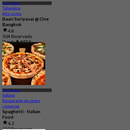
One Bangkok
Tailandesa
Alta cocina
Baan Suriyasai @ One
Bangkok
4.8
504 Reservado
Desde
฿ 447.5
One Bangkok
Italiana
Restaurante de centro
comercial
Spaghetti - Italian
Food
4.3
110 Reservado