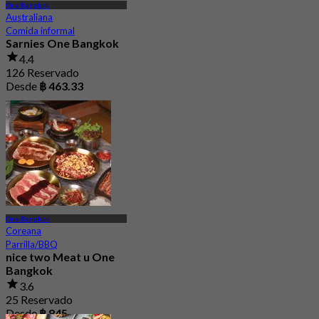
One Bangkok
Australiana
Comida informal
Sarnies One Bangkok
4.4
126 Reservado
Desde
฿ 463.33
One Bangkok
Coreana
Parrilla/BBQ
nice two Meat u One
Bangkok
3.6
25 Reservado
Desde
฿ 845