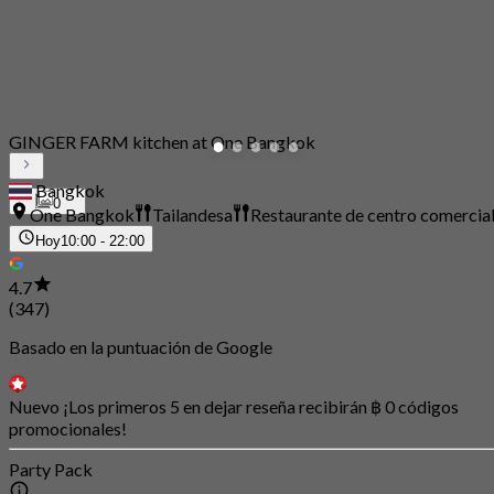
GINGER FARM kitchen at One Bangkok
Bangkok
0
One Bangkok
Tailandesa
Restaurante de centro comercia
Hoy
10:00 - 22:00
4.7
(347)
Basado en la puntuación de Google
Nuevo ¡Los primeros 5 en dejar reseña recibirán ฿ 0 códigos
promocionales!
Party Pack