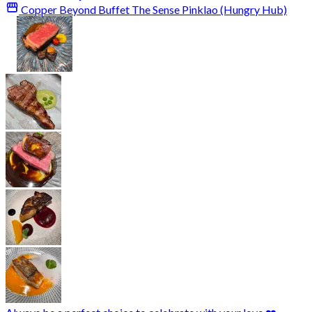
Copper Beyond Buffet The Sense Pinklao (Hungry Hub)