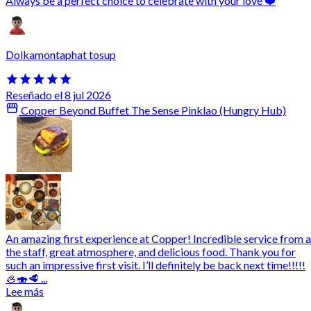
Always be a perfect choice to celebrate with your love ❤️
Dolkamontaphat tosup
Reseñado el 8 jul 2026
Copper Beyond Buffet The Sense Pinklao (Hungry Hub)
An amazing first experience at Copper! Incredible service from a
the staff, great atmosphere, and delicious food. Thank you for
such an impressive first visit. I’ll definitely be back next time!!!!!
🦪🍣🥩 ...
Lee más