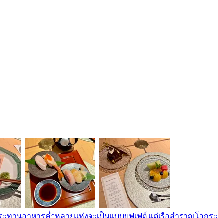
บประทานอาหารค่ำหลายแห่งจะเป็นแบบบุฟเฟต์ แต่เรือสำราญโอกุระ