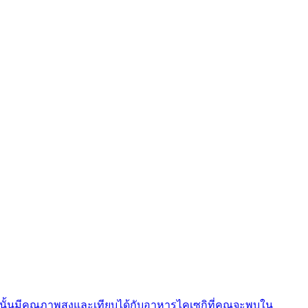
นั้นมีคุณภาพสูงและเทียบได้กับอาหารไคเซกิที่คุณจะพบใน