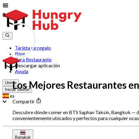
฿
฿
Tarjeta de regalo
Blog
Para Restaurante
Descargar aplicación
Ayuda
Los Mejores Restaurantes e
Unirse
Iniciar Sesión
es
Compartir
Descubre dónde comer en BTS Saphan Taksin, Bangkok — desd
convenientemente ubicados y perfectos para cualquier ocasi
Bangkok