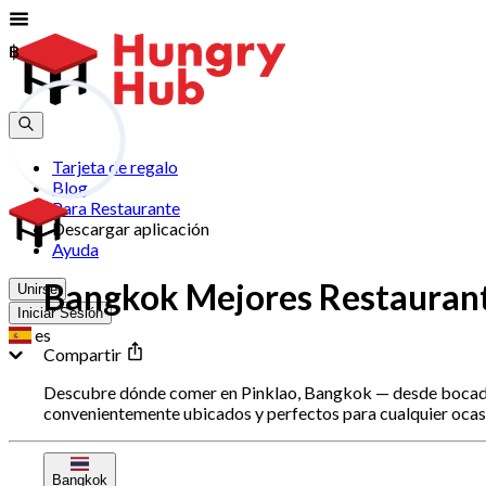
฿
฿
Tarjeta de regalo
Blog
Para Restaurante
Descargar aplicación
Ayuda
Bangkok Mejores Restaurante
Unirse
Iniciar Sesión
es
Compartir
Descubre dónde comer en Pinklao, Bangkok — desde bocados 
convenientemente ubicados y perfectos para cualquier ocasió
Bangkok