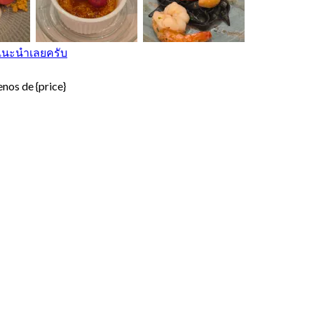
ี แนะนําเลยครับ
nos de {price}