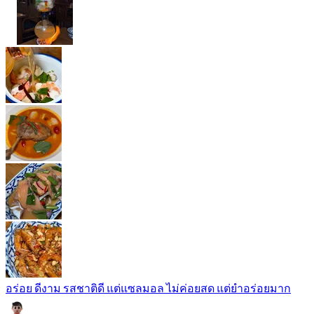
อร่อย ดีงาม รสชาติดี แต่แซลมอล ไม่ค่อยสด แต่ยำอร่อยมาก