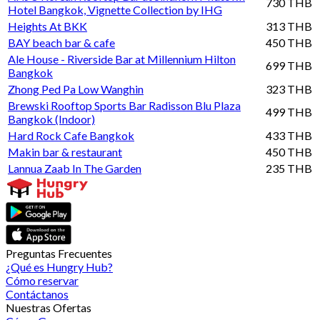
730 THB
Hotel Bangkok, Vignette Collection by IHG
Heights At BKK
313 THB
BAY beach bar & cafe
450 THB
Ale House - Riverside Bar at Millennium Hilton
699 THB
Bangkok
Zhong Ped Pa Low Wanghin
323 THB
Brewski Rooftop Sports Bar Radisson Blu Plaza
499 THB
Bangkok (Indoor)
Hard Rock Cafe Bangkok
433 THB
Makin bar & restaurant
450 THB
Lannua Zaab In The Garden
235 THB
Preguntas Frecuentes
¿Qué es Hungry Hub?
Cómo reservar
Contáctanos
Nuestras Ofertas