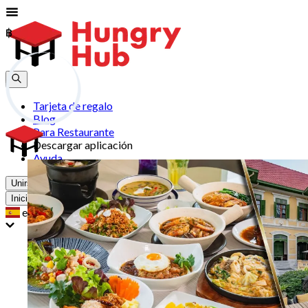
฿
฿
Tarjeta de regalo
Blog
Para Restaurante
Descargar aplicación
Ayuda
Unirse
Iniciar Sesión
es