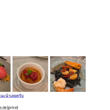
ี แนะนําเลยครับ
 de {price}