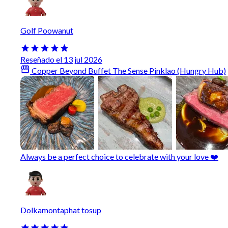
Golf Poowanut
Reseñado el 13 jul 2026
Copper Beyond Buffet The Sense Pinklao (Hungry Hub)
Always be a perfect choice to celebrate with your love ❤️
Dolkamontaphat tosup