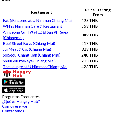
Price Starting
Restaurant
From
Eat@Rincome at U Nimman Chiang Mai
423 THB
WHYs Nimman Cafe & Restaurant
563 THB
Annyeong Grill 안녕 그릴 San Phi Suea
349 THB
(Chiangmai)
Beef Street Boys (Chiang Mai)
217 THB
Jui Meat & Co. (Chiang Mai)
323 THB
SoiSeoul ChangKlan (Chiang Mai)
248 THB
ShuuGou Izakaya (Chiang Mai)
213 THB
The Lounge at U Nimman Chiang Mai
423 THB
Preguntas Frecuentes
¿Qué es Hungry Hub?
Cómo reservar
Contáctanos