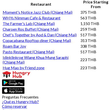
Price Starting
Restaurant
From
Moment's Notice Jazz Club (Chiang Mai)
375 THB
WHYs Nimman Cafe & Restaurant
563 THB
The Farmer's Lab (Chiang Mai)
1,150 THB
Charoen Ros Buffet (Chiang Mai)
259 THB
Chef's Together by Aod & Dan (Chiang Mai)
517 THB
Copacabana Rooftop diner (Chiang Mai)
313 THB
Roam Bar Joy
338 THB
Pasto Restaurant (Chiang Mai)
517 THB
Idinklinkrog Wiang Khua Mung Saraphi
223 THB
(Chiang Mai)
Hug Mao by Friend zone
223 THB
Preguntas Frecuentes
¿Qué es Hungry Hub?
Cómo reservar