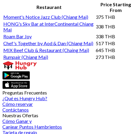
Price Starting
Restaurant
From
Moment's Notice Jazz Club (Chiang Mai)
375 THB
HONG's Sky Bar at InterContinental Chiang
338 THB
Mai
Roam Bar Joy
338 THB
Chef's Together by Aod & Dan (Chiang Mai)
517 THB
MIX Beef Club & Restaurant (Chaing Mai)
645 THB
Rumpair (Chiang Mai)
273 THB
Preguntas Frecuentes
¿Qué es Hungry Hub?
Cómo reservar
Contáctanos
Nuestras Ofertas
Cómo Ganar y
Canjear Puntos Hambrientos
Tarjeta de regalo