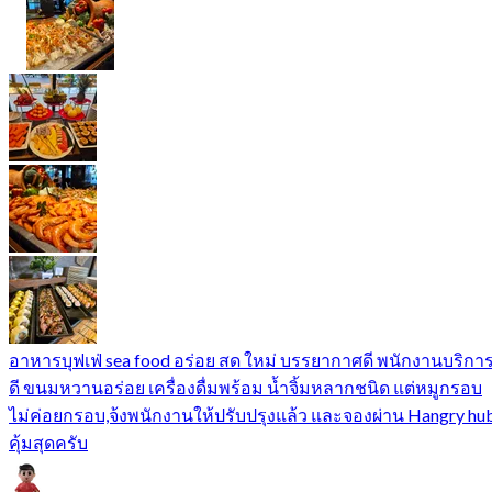
อาหารบุฟเฟ่ sea food อร่อย สด ใหม่ บรรยากาศดี พนักงานบริกา
ดี ขนมหวานอร่อย เครื่องดื่มพร้อม น้ำจิ้มหลากชนิด แต่หมูกรอบ
ไม่ค่อยกรอบ,จ้งพนักงานให้ปรับปรุงแล้ว และจองผ่าน Hangry hu
คุ้มสุดครับ