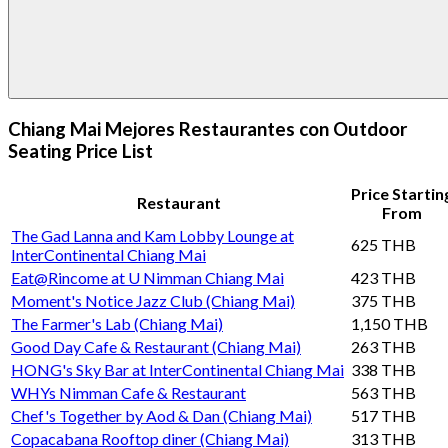
Chiang Mai Mejores Restaurantes con Outdoor
Seating Price List
Price Startin
Restaurant
From
The Gad Lanna and Kam Lobby Lounge at
625 THB
InterContinental Chiang Mai
Eat@Rincome at U Nimman Chiang Mai
423 THB
Moment's Notice Jazz Club (Chiang Mai)
375 THB
The Farmer's Lab (Chiang Mai)
1,150 THB
Good Day Cafe & Restaurant (Chiang Mai)
263 THB
HONG's Sky Bar at InterContinental Chiang Mai
338 THB
WHYs Nimman Cafe & Restaurant
563 THB
Chef's Together by Aod & Dan (Chiang Mai)
517 THB
Copacabana Rooftop diner (Chiang Mai)
313 THB