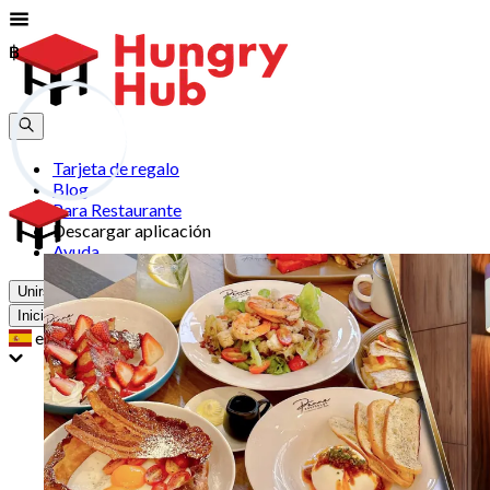
฿
฿
Tarjeta de regalo
Blog
Para Restaurante
Descargar aplicación
Ayuda
Unirse
Iniciar Sesión
es