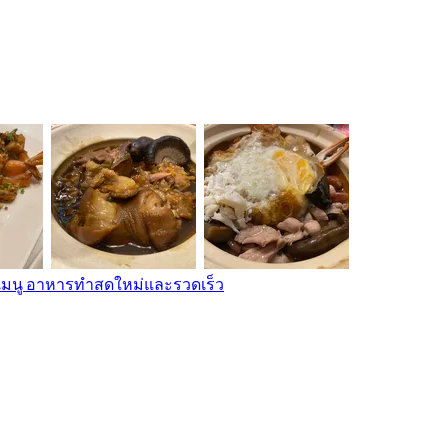
เมนู อาหารทำสดใหม่และรวดเร็ว