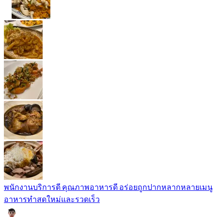
พนักงานบริการดี คุณภาพอาหารดี อร่อยถูกปากหลากหลายเมนู
อาหารทำสดใหม่และรวดเร็ว