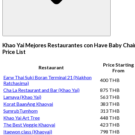
Khao Yai Mejores Restaurantes con Have Baby Chai
Price List
Price Starting
Restaurant
From
Earw Thai Suki Boran Terminal 21 (Nakhon
400 THB
Ratchasima)
Cha La Restaurant and Bar (Khao Yai)
875 THB
Lamaya (Khao Yai)
563 THB
Korat BaanAng Khaoyai
383 THB
SumrubTumhom
313 THB
Khao Yai Art Tree
448 THB
The Best Veggie Khaoyai
423 THB
Itaewon class (Khaoyai)
798 THB