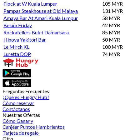
Flock at W Kuala Lumpur
105 MYR
Pampas Steakhouse at Old Malaya
131 MYR
Amaya Bar At Amari Kuala Lumpur
58 MYR
Belum Friday
42 MYR
Rockafellers Bukit Damansara
85 MYR
Hinoya Yakitori Bar
50 MYR
Le Mirch KL
100 MYR
Luretta DOP
74 MYR
Preguntas Frecuentes
¿Qué es Hungry Hub?
Cómo reservar
Contáctanos
Nuestras Ofertas
Cómo Ganar y
Canjear Puntos Hambrientos
Tarjeta de regalo
Otro