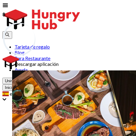
฿
฿
Tarjeta de regalo
Blog
Para Restaurante
Descargar aplicación
Ayuda
Unirse
Iniciar Sesión
es