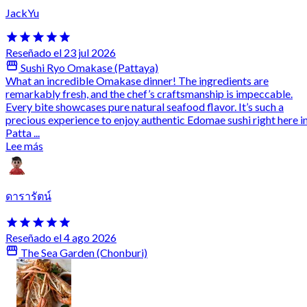
JackYu
Reseñado el 23 jul 2026
Sushi Ryo Omakase (Pattaya)
What an incredible Omakase dinner! The ingredients are
remarkably fresh, and the chef’s craftsmanship is impeccable.
Every bite showcases pure natural seafood flavor. It’s such a
precious experience to enjoy authentic Edomae sushi right here i
Patta ...
Lee más
ดารารัตน์
Reseñado el 4 ago 2026
The Sea Garden (Chonburi)