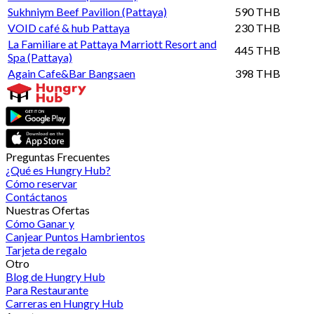
Sukhniym Beef Pavilion (Pattaya)
590 THB
VOID café & hub Pattaya
230 THB
La Familiare at Pattaya Marriott Resort and
445 THB
Spa (Pattaya)
Again Cafe&Bar Bangsaen
398 THB
Preguntas Frecuentes
¿Qué es Hungry Hub?
Cómo reservar
Contáctanos
Nuestras Ofertas
Cómo Ganar y
Canjear Puntos Hambrientos
Tarjeta de regalo
Otro
Blog de Hungry Hub
Para Restaurante
Carreras en Hungry Hub