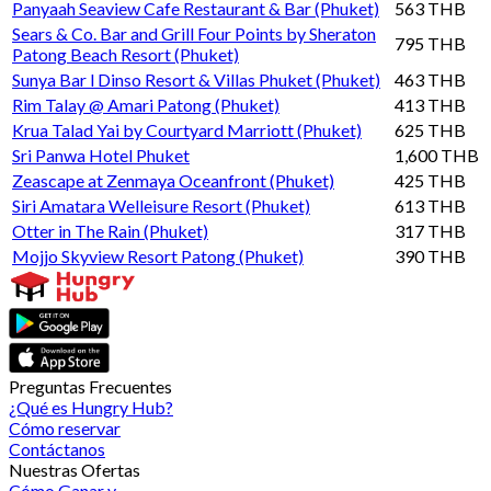
Panyaah Seaview Cafe Restaurant & Bar (Phuket)
563 THB
Sears & Co. Bar and Grill Four Points by Sheraton
795 THB
Patong Beach Resort (Phuket)
Sunya Bar l Dinso Resort & Villas Phuket (Phuket)
463 THB
Rim Talay @ Amari Patong (Phuket)
413 THB
Krua Talad Yai by Courtyard Marriott (Phuket)
625 THB
Sri Panwa Hotel Phuket
1,600 THB
Zeascape at Zenmaya Oceanfront (Phuket)
425 THB
Siri Amatara Welleisure Resort (Phuket)
613 THB
Otter in The Rain (Phuket)
317 THB
Mojjo Skyview Resort Patong (Phuket)
390 THB
Preguntas Frecuentes
¿Qué es Hungry Hub?
Cómo reservar
Contáctanos
Nuestras Ofertas
Cómo Ganar y