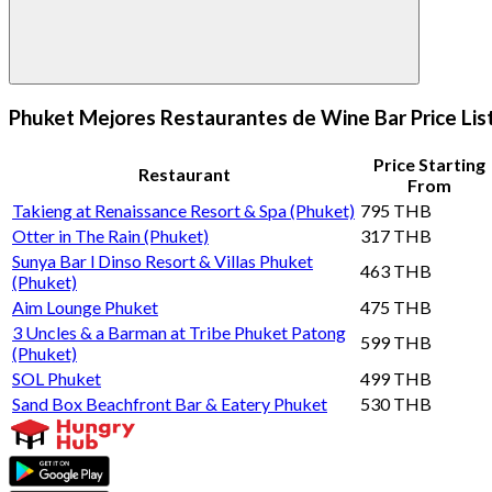
Phuket Mejores Restaurantes de Wine Bar Price Lis
Price Starting
Restaurant
From
Takieng at Renaissance Resort & Spa (Phuket)
795 THB
Otter in The Rain (Phuket)
317 THB
Sunya Bar l Dinso Resort & Villas Phuket
463 THB
(Phuket)
Aim Lounge Phuket
475 THB
3 Uncles & a Barman at Tribe Phuket Patong
599 THB
(Phuket)
SOL Phuket
499 THB
Sand Box Beachfront Bar & Eatery Phuket
530 THB