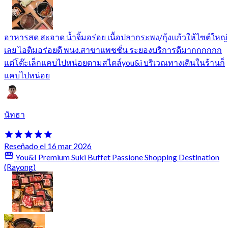
อาหารสด สะอาด น้ำจิ้มอร่อย เนื้อปลากระพง/กุ้งแก้วให้ไซต์ใหญ่
เลย ไอติมอร่อยดี พนง.สาขาแพชชั่น ระยองบริการดีมากกกกกก
แต่โต๊ะเล็กแคบไปหน่อยตามสไตล์you&i บริเวณทางเดินในร้านก็
แคบไปหน่อย
นัทธา
Reseñado el 16 mar 2026
You&I Premium Suki Buffet Passione Shopping Destination
(Rayong)