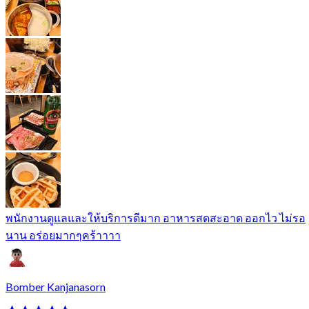
พนักงานดูแลและให้บริการดีมาก อาหารสดสะอาด ออกไว ไม่รอ
นาน อร่อยมากๆคร้าาาา
Bomber Kanjanasorn