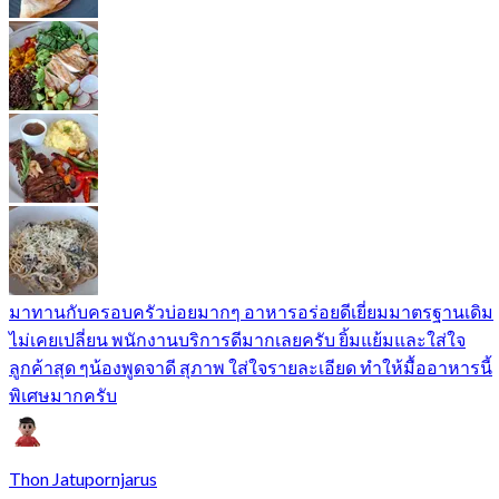
มาทานกับครอบครัวบ่อยมากๆ อาหารอร่อยดีเยี่ยมมาตรฐานเดิม
ไม่เคยเปลี่ยน พนักงานบริการดีมากเลยครับ ยิ้มแย้มและใส่ใจ
ลูกค้าสุด ๆน้องพูดจาดี สุภาพ ใส่ใจรายละเอียด ทำให้มื้ออาหารนี้
พิเศษมากครับ
Thon Jatupornjarus