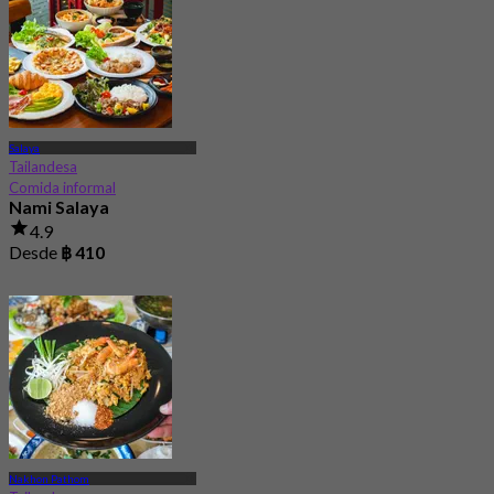
Salaya
Tailandesa
Comida informal
Nami Salaya
4.9
Desde
฿ 410
Nakhon Pathom