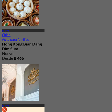
Salaya
Chino
Apto para familias
Hong Kong Bian Dang
Dim Sum
Nuevo
Desde
฿ 466
Salaya