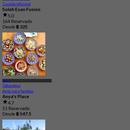
Comida informal
Soleh Esan Fusion
5.0
164 Reservado
Desde
฿ 325
Salaya
Tailandesa
Apto para familias
Anya's Place
4.7
51 Reservado
Desde
฿ 547.5