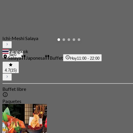
Ichi-Meshi Salaya
Bangkok
0
Salaya
Japonesa
Buffet
Hoy
11:00 - 22:00
4.7
(15)
Buffet libre
Paquetes