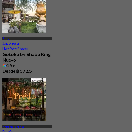
Salaya
Japonesa
Hot Pot/Shabu
Gotoku by Shabu King
Nuevo
4.5
Desde
฿ 572.5
Nakhon Pathom
Fusión