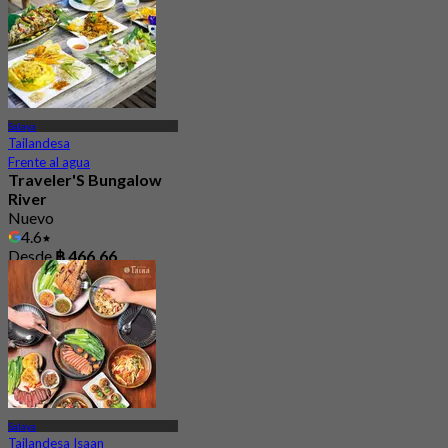
Salaya
Tailandesa
Frente al agua
Traveler'S Bungalow
River
Nuevo
4.6
Desde
฿ 466.66
Salaya
Tailandesa Isaan