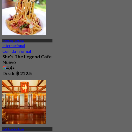
Nakhon Pathom
Internacional
Comida informal
She's The Legend Cafe
Nuevo
4.4
Desde
฿ 212.5
Nakhon Pathom