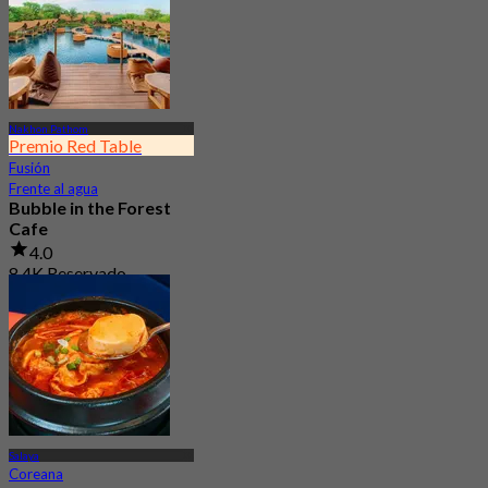
Nakhon Pathom
Premio Red Table
Fusión
Frente al agua
Bubble in the Forest
Cafe
4.0
8.4K Reservado
Desde
฿ 499.5
Salaya
Coreana