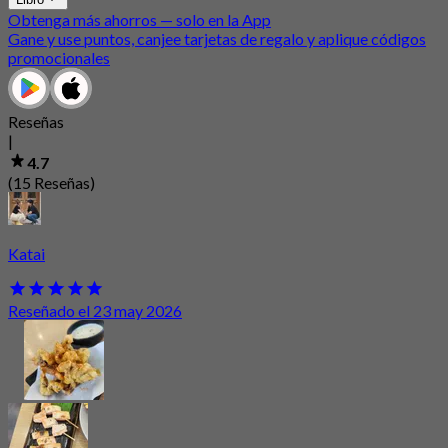
Obtenga más ahorros — solo en la App
Gane y use puntos, canjee tarjetas de regalo y aplique códigos
promocionales
Reseñas
|
4.7
(15 Reseñas)
Katai
Reseñado el 23 may 2026