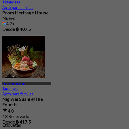
Tailandesa
Apto para familias
Prom Heritage House
Nuevo
4.7
Desde
฿ 407.5
Phutthamonthon
Japonesa
Apto para familias
Nigiwai Sushi @The
Fourth
4.8
13 Reservado
Desde
฿ 417.5
Etiquetas