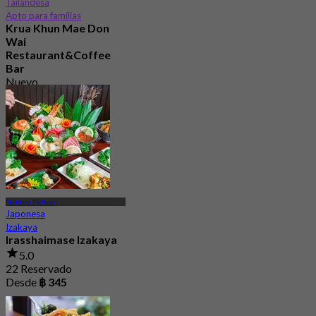
Tailandesa
Apto para familias
Krua Khun Mae Don
Wai
Restaurant&Coffee
Bar
Nuevo
4.8
Desde
฿ 306.66
Nakhon Pathom
Japonesa
Izakaya
Irasshaimase Izakaya
5.0
22 Reservado
Desde
฿ 345