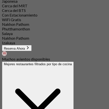
Japonesa
Cerca del MRT
Cerca del BTS
Con Estacionamiento
WiFi Gratis
Nakhon Pathom
Phutthamonthon
Salaya
Nakhon Pathom
Izakaya
Reserva Ahora
Muchos asientos disponibles
Mejores restaurantes filtrados por tipo de cocina