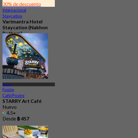
30% de descuento
Internacional
Staycation
Varimantra Hotel
Staycation (Nakhon
Pathom)
Nuevo
Desde
฿ 2,000
Salaya
Fusión
Café/Postre
STARRY Art Café
Nuevo
4.5
Desde
฿ 457