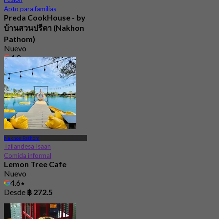
Apto para familias
Preda CookHouse - by
บ้านสวนปรีดา (Nakhon
Pathom)
Nuevo
4.9
Desde
฿ 472.5
Nakhon Pathom
Tailandesa Isaan
Comida informal
Lemon Tree Cafe
Nuevo
4.6
Desde
฿ 272.5