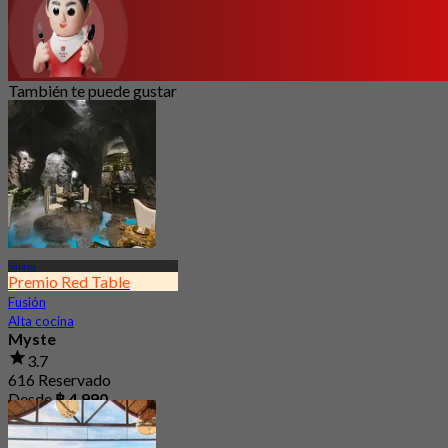
También te puede gustar
Salaya
Premio Red Table
Fusión
Alta cocina
Myste
3.7
616 Reservado
Desde
฿ 4,990