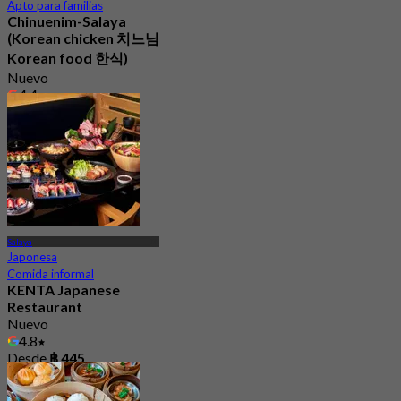
Apto para familias
Chinuenim-Salaya
(Korean chicken 치느님
Korean food 한식)
Nuevo
4.4
Desde
฿ 205
Salaya
Japonesa
Comida informal
KENTA Japanese
Restaurant
Nuevo
4.8
Desde
฿ 445