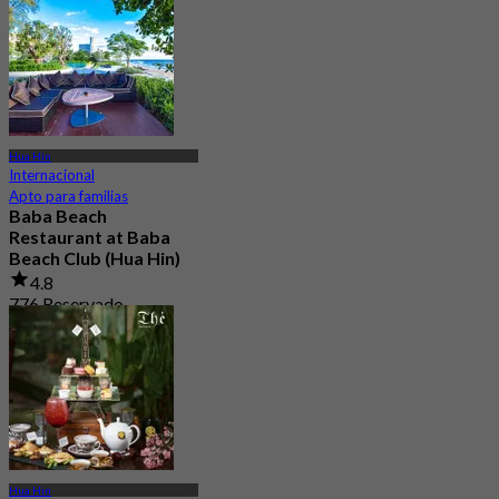
Hua Hin
Internacional
Apto para familias
Baba Beach
Restaurant at Baba
Beach Club (Hua Hin)
4.8
776 Reservado
Desde
฿ 796.66
Hua Hin