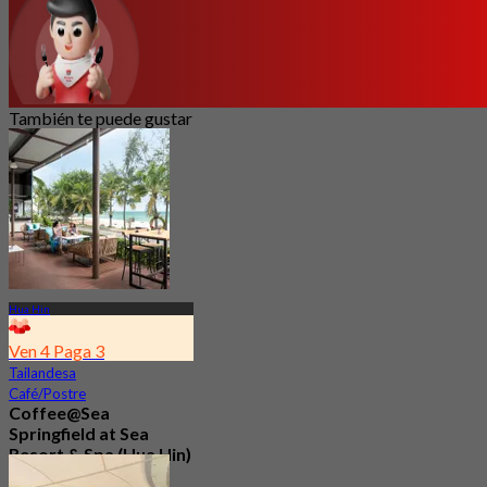
También te puede gustar
Hua Hin
Ven 4 Paga 3
Tailandesa
Café/Postre
Coffee@Sea
Springfield at Sea
Resort & Spa (Hua Hin)
4.9