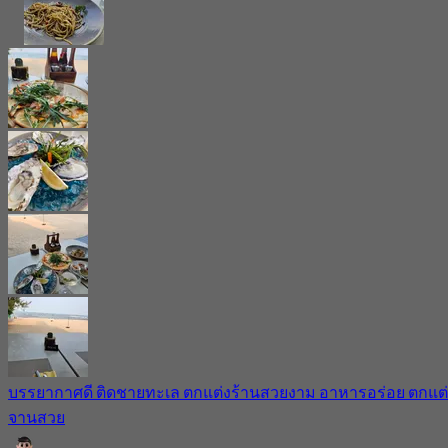
บรรยากาศดี ติดชายทะเล ตกแต่งร้านสวยงาม อาหารอร่อย ตกแต่
จานสวย