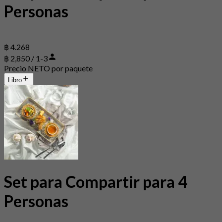
Personas
฿ 4.268
฿ 2,850 / 1-3
Precio NETO por paquete
Libro
Set para Compartir para 4
Personas