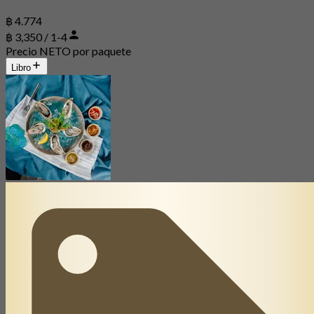
฿ 4.774
฿ 3,350 / 1-4
Precio NETO por paquete
Libro