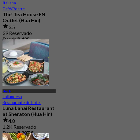
Italiana
Café/Postre
The' Tea House FN
Outlet (Hua Hin)
3.5
39 Reservado
Desde
฿ 425
Hua Hin
Tailandesa
Restaurante de hotel
Luna Lanai Restaurant
at Sheraton (Hua Hin)
4.8
1.2K Reservado
Desde
฿ 397.5