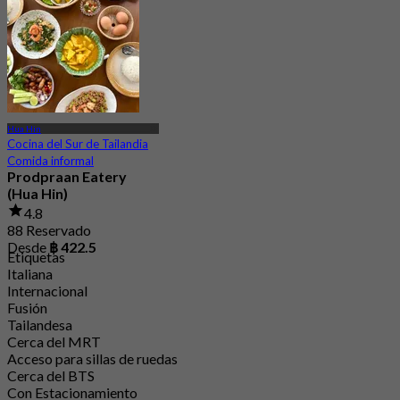
Hua Hin
Cocina del Sur de Tailandia
Comida informal
Prodpraan Eatery
(Hua Hin)
4.8
88 Reservado
Desde
฿ 422.5
Etiquetas
Italiana
Internacional
Fusión
Tailandesa
Cerca del MRT
Acceso para sillas de ruedas
Cerca del BTS
Con Estacionamiento