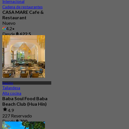
Internacional
Cadena de restaurantes
CASA MARE Cafe &
Restaurant
Nuevo
4.2
Desde
฿ 622.5
Hua Hin
Tailandesa
Alta cocina
Baba Soul Food Baba
Beach Club (Hua Hin)
4.9
227 Reservado
Desde
฿ 700