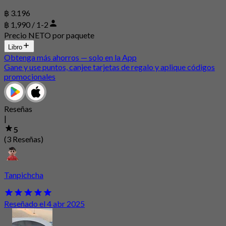
฿ 3.196
฿ 1,990 / 1-2
Precio NETO por paquete
Libro
Obtenga más ahorros — solo en la App
Gane y use puntos, canjee tarjetas de regalo y aplique códigos
promocionales
Reseñas
|
5
(3 Reseñas)
Tanpichcha
Reseñado el 4 abr 2025