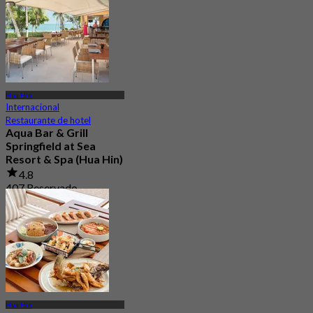
37 Reservado
Desde
฿ 449.25
Hua Hin
Internacional
Restaurante de hotel
Aqua Bar & Grill
Springfield at Sea
Resort & Spa (Hua Hin)
4.8
407 Reservado
Desde
฿ 466.33
Hua Hin