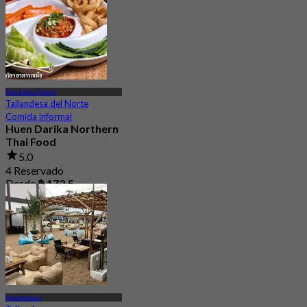
Bang Bua Thong
Tailandesa del Norte
Comida informal
Huen Darika Northern
Thai Food
5.0
4 Reservado
Desde
฿ 172.5
Nonthaburi