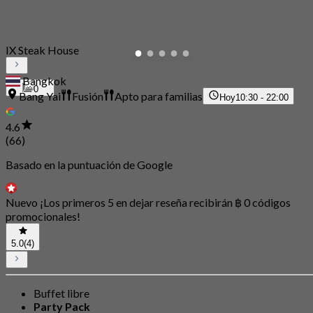
IX Steak House
Bangkok
0
Bang Yai
Fusión
Apto para familias
Hoy
10:30 - 22:00
4.6
(66)
Basado en la puntuación de Google
Nuevo ¡Los primeros 5 en dejar reseña recibirán ฿ 0 códigos
promocionales!
5.0
(4)
Buffet libre
Party Pack