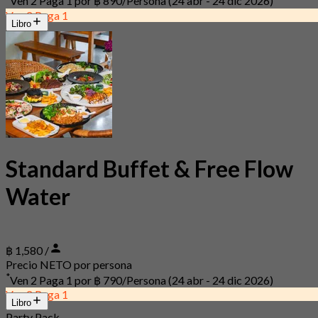
Ven 2 Paga 1 por
฿ 890/Persona
(24 abr - 24 dic 2026)
Ven 2 Paga 1
Libro
Standard Buffet & Free Flow
Water
฿ 1,580 /
Precio NETO por persona
*
Ven 2 Paga 1 por
฿ 790/Persona
(24 abr - 24 dic 2026)
Ven 2 Paga 1
Libro
Party Pack