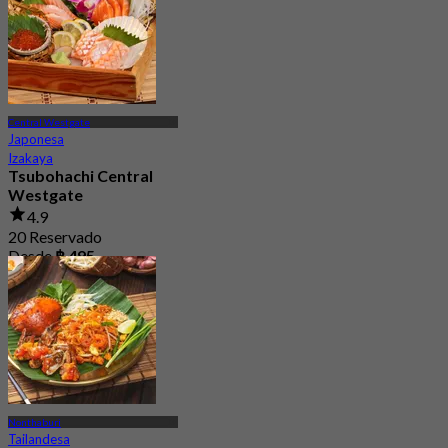
Central Westgate
Japonesa
Izakaya
Tsubohachi Central
Westgate
4.9
20 Reservado
Desde
฿ 495
Nonthaburi
Tailandesa