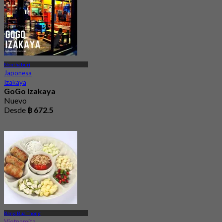
Nonthaburi
Japonesa
Izakaya
GoGo Izakaya
Nuevo
Desde
฿ 672.5
Bang Bua Thong
Vietnamita