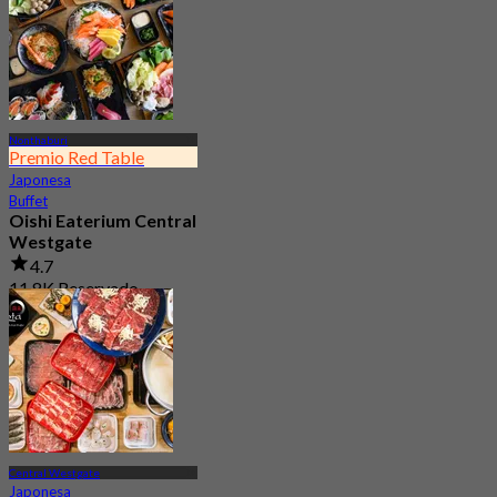
Nonthaburi
Premio Red Table
Japonesa
Buffet
Oishi Eaterium Central
Westgate
4.7
11.8K Reservado
Desde
฿ 645
Central Westgate
Japonesa