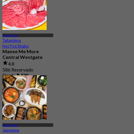
Nonthaburi
Tailandesa
Hot Pot/Shabu
Manee Me More
Central Westgate
4.8
586 Reservado
Desde
฿ 479
Nonthaburi
Japonesa