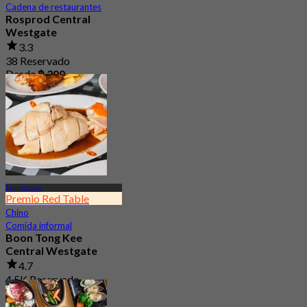
Cadena de restaurantes
Rosprod Central
Westgate
3.3
38 Reservado
Desde
฿ 300
Nonthaburi
Premio Red Table
Chino
Comida informal
Boon Tong Kee
Central Westgate
4.7
4.5K Reservado
Desde
฿ 362.5