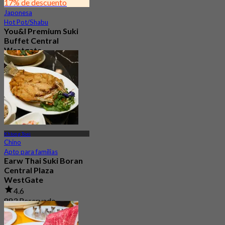
17% de descuento
Japonesa
Hot Pot/Shabu
You&I Premium Suki
Buffet Central
Westgate
4.7
1.6K Reservado
Desde
฿ 498
Khlong Toei
Chino
Apto para familias
Earw Thai Suki Boran
Central Plaza
WestGate
4.6
883 Reservado
Desde
฿ 399.66