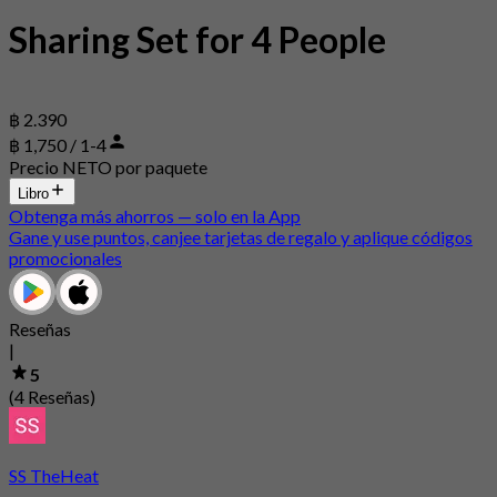
Sharing Set for 4 People
฿ 2.390
฿ 1,750 / 1-4
Precio NETO por paquete
Libro
Obtenga más ahorros — solo en la App
Gane y use puntos, canjee tarjetas de regalo y aplique códigos
promocionales
Reseñas
|
5
(4 Reseñas)
SS TheHeat