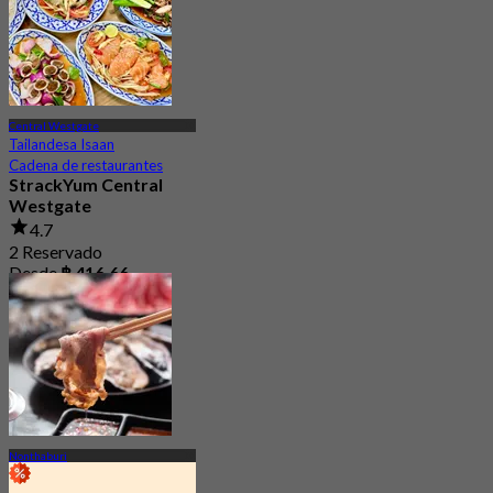
Central Westgate
Tailandesa Isaan
Cadena de restaurantes
StrackYum Central
Westgate
4.7
2 Reservado
Desde
฿ 416.66
Nonthaburi