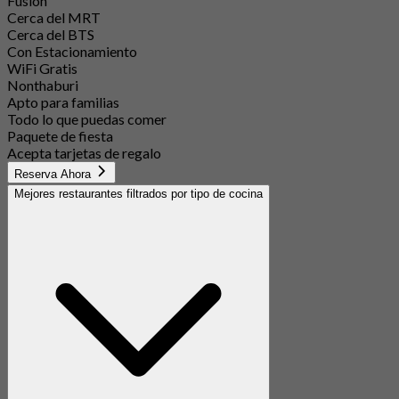
Fusión
Cerca del MRT
Cerca del BTS
Con Estacionamiento
WiFi Gratis
Nonthaburi
Apto para familias
Todo lo que puedas comer
Paquete de fiesta
Acepta tarjetas de regalo
Reserva Ahora
Mejores restaurantes filtrados por tipo de cocina