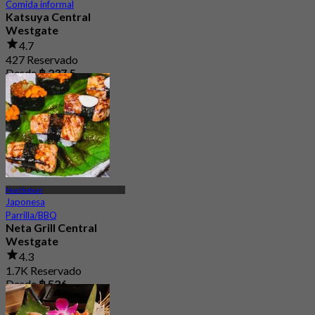
Comida informal
Katsuya Central
Westgate
4.7
427 Reservado
Desde
฿ 237.5
Nonthaburi
Japonesa
Parrilla/BBQ
Neta Grill Central
Westgate
4.3
1.7K Reservado
Desde
฿ 526