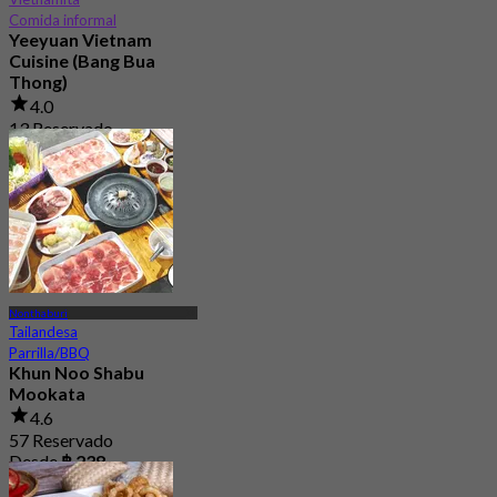
Comida informal
Yeeyuan Vietnam
Cuisine (Bang Bua
Thong)
4.0
13 Reservado
Desde
฿ 212.5
Nonthaburi
Tailandesa
Parrilla/BBQ
Khun Noo Shabu
Mookata
4.6
57 Reservado
Desde
฿ 238