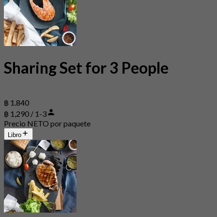
Sharing Set for 3 People
฿ 1.840
฿ 1,290 / 1-3
Precio NETO por paquete
Libro