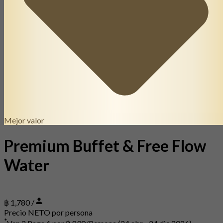
Mejor valor
Premium Buffet & Free Flow
Water
฿ 1,780 /
Precio NETO por persona
*