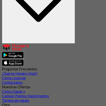
Preguntas Frecuentes
¿Qué es Hungry Hub?
Cómo reservar
Contáctanos
Nuestras Ofertas
Cómo Ganar y
Canjear Puntos Hambrientos
Tarjeta de regalo
Otro