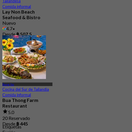
Tailandesa
Comida informal
Lay Non Beach
Seafood & Bistro
Nuevo
4.7
Desde
฿ 507.5
Bang Yai
Cocina del Sur de Tailandia
Comida informal
Bua Thong Farm
Restaurant
5.0
20 Reservado
Desde
฿ 445
Etiquetas