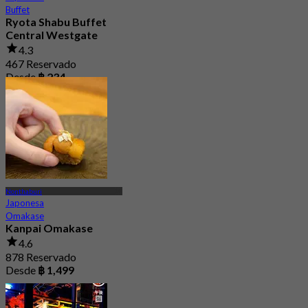
Buffet
Ryota Shabu Buffet
Central Westgate
4.3
467 Reservado
Desde
฿ 234
Nonthaburi
Japonesa
Omakase
Kanpai Omakase
4.6
878 Reservado
Desde
฿ 1,499