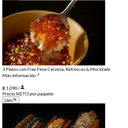
3 Platos con Free Flow Cerveza, Refrescos & Mocktails
Más información
฿ 1,090 /
Precio NETO por paquete
Libro