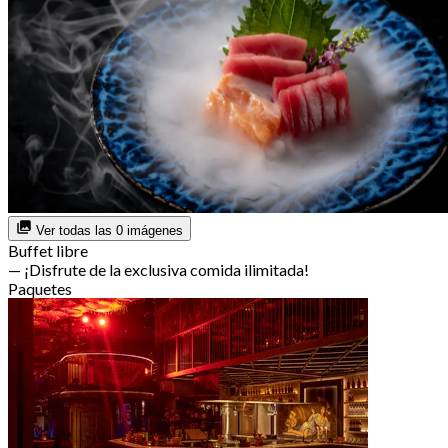
Ver todas las 0 imágenes
Buffet libre
— ¡Disfrute de la exclusiva comida ilimitada!
Paquetes