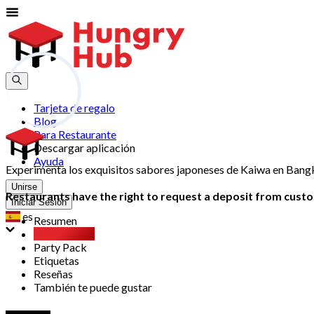
Tarjeta de regalo
Blog
Para Restaurante
Descargar aplicación
Ayuda
Experimenta los exquisitos sabores japoneses de Kaiwa en Bangk
Unirse
Restaurants have the right to request a deposit from custom
Iniciar Sesión
es
Resumen
Buffet libre
Party Pack
Etiquetas
Reseñas
También te puede gustar