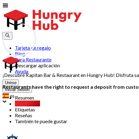
Tarjeta de regalo
Blog
Para Restaurante
Descargar aplicación
Ayuda
¡Descubre Kapitan Bar & Restaurant en Hungry Hub! Disfruta sabo
Unirse
Restaurants have the right to request a deposit from custom
Iniciar Sesión
es
Resumen
Party Pack
Etiquetas
Reseñas
También te puede gustar