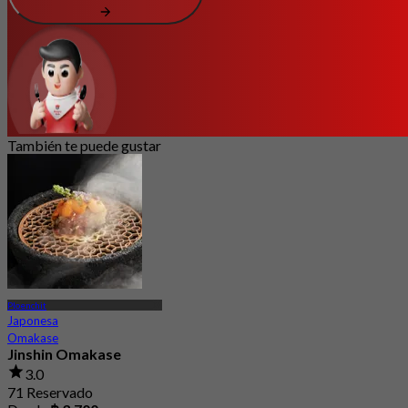
También te puede gustar
Ploenchit
Japonesa
Omakase
Jinshin Omakase
3.0
71 Reservado