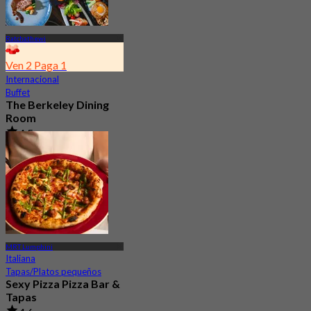
Ratchathewi
Ven 2 Paga 1
Internacional
Buffet
The Berkeley Dining
Room
4.5
6.1K Reservado
Desde
฿ 647
MRT Lumphini
Italiana
Tapas/Platos pequeños
Sexy Pizza Pizza Bar &
Tapas