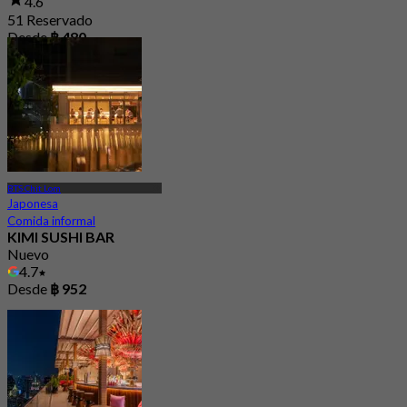
4.6
51 Reservado
Desde
฿ 480
BTS Chit Lom
Japonesa
Comida informal
KIMI SUSHI BAR
Nuevo
4.7
Desde
฿ 952