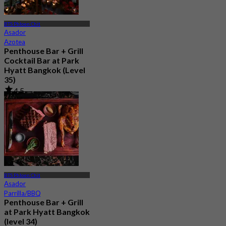
BTS Phloen Chit
Asador
Azotea
Penthouse Bar + Grill
Cocktail Bar at Park
Hyatt Bangkok (Level
35)
4.5
220 Reservado
Desde
฿ 1,099
BTS Phloen Chit
Asador
Parrilla/BBQ
Penthouse Bar + Grill
at Park Hyatt Bangkok
(level 34)