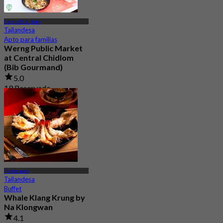
Central Chidlom
Tailandesa
Apto para familias
Werng Public Market
at Central Chidlom
(Bib Gourmand)
5.0
19 Reservado
Desde
฿ 283.33
Pratunaam
Tailandesa
Buffet
Whale Klang Krung by
Na Klongwan
4.1