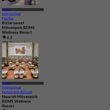
Chidlom
Internacional
Pub/Bar
Bittersweet
Mövenpick BDMS
Wellness Resort
4.3
385 Reservado
Desde
฿ 600
Chidlom
Internacional
Restaurante de hotel
Nourish Mövenpick
BDMS Wellness
Resort