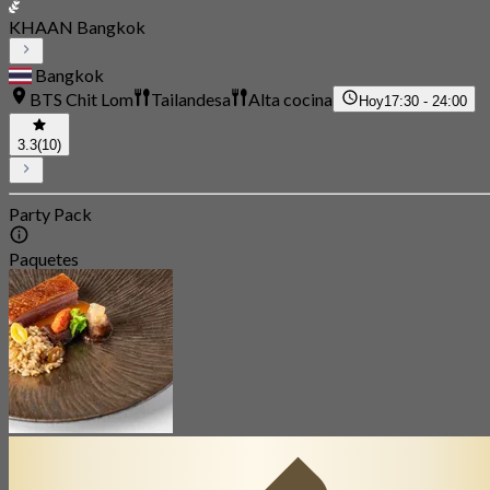
KHAAN Bangkok
Bangkok
BTS Chit Lom
Tailandesa
Alta cocina
Hoy
17:30 - 24:00
3.3
(10)
Party Pack
Paquetes