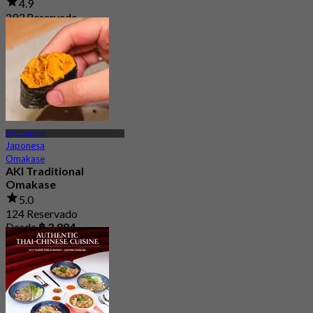
4.9
293 Reservado
Desde
฿ 600
BTS Chit Lom
Japonesa
Omakase
AKI Traditional
Omakase
5.0
124 Reservado
Desde
฿ 3,884