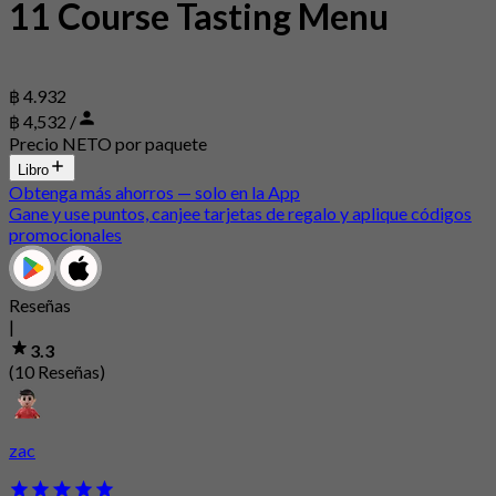
11 Course Tasting Menu
฿ 4.932
฿ 4,532 /
Precio NETO por paquete
Libro
Obtenga más ahorros — solo en la App
Gane y use puntos, canjee tarjetas de regalo y aplique códigos
promocionales
Reseñas
|
3.3
(10 Reseñas)
zac