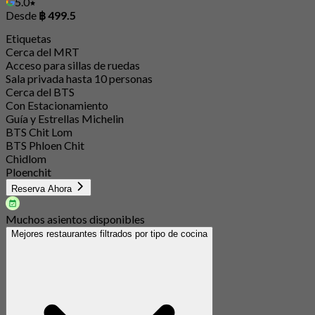
5.0
Desde
฿ 499.5
Etiquetas
Cerca del MRT
Acceso para sillas de ruedas
Sala privada hasta 10 personas
Cerca del BTS
Con Estacionamiento
Guía y Estrellas Michelin
BTS Chit Lom
BTS Phloen Chit
Chidlom
Ploenchit
Reserva Ahora
Muchos asientos disponibles
Mejores restaurantes filtrados por tipo de cocina