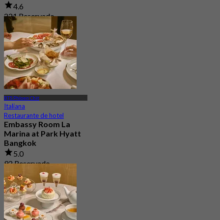
4.6
221 Reservado
Desde
฿ 1,995
BTS Phloen Chit
Italiana
Restaurante de hotel
Embassy Room La
Marina at Park Hyatt
Bangkok
5.0
92 Reservado
Desde
฿ 980