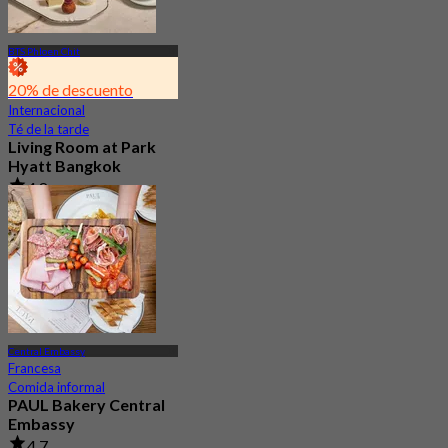
BTS Phloen Chit
20% de descuento
Internacional
Té de la tarde
Living Room at Park
Hyatt Bangkok
4.8
177 Reservado
Desde
฿ 1,412.5
Central Embassy
Francesa
Comida informal
PAUL Bakery Central
Embassy
4.7