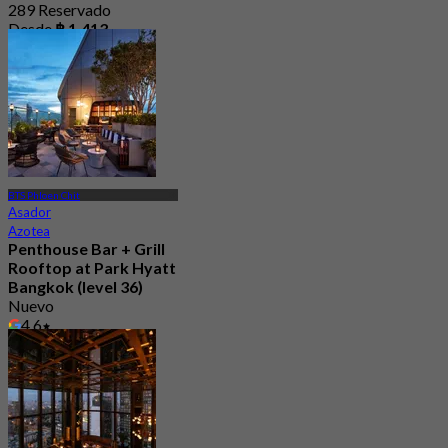
289 Reservado
Desde
฿ 1,413
BTS Phloen Chit
Asador
Azotea
Penthouse Bar + Grill
Rooftop at Park Hyatt
Bangkok (level 36)
Nuevo
4.6
Desde
฿ 1,200