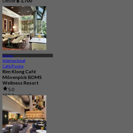
Desde
฿ 3,700
Chidlom
Internacional
Café/Postre
Rim Klong Café
Mövenpick BDMS
Wellness Resort
5.0
150 Reservado
Desde
฿ 600