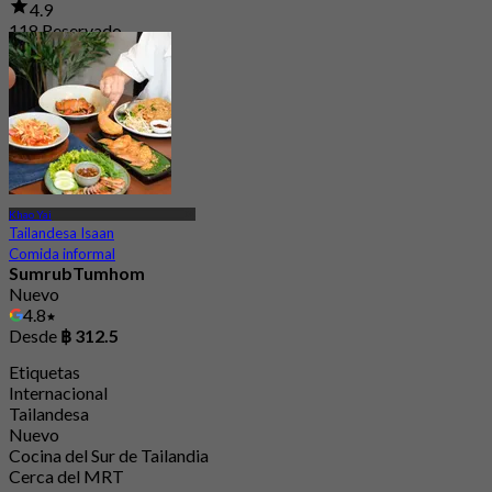
4.9
118 Reservado
Desde
฿ 396.66
Khao Yai
Tailandesa Isaan
Comida informal
SumrubTumhom
Nuevo
4.8
Desde
฿ 312.5
Etiquetas
Internacional
Tailandesa
Nuevo
Cocina del Sur de Tailandia
Cerca del MRT