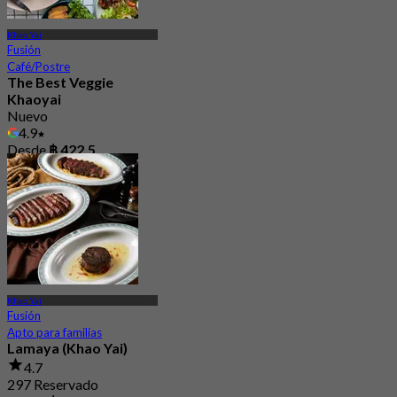
Khao Yai
Fusión
Café/Postre
The Best Veggie
Khaoyai
Nuevo
4.9
Desde
฿ 422.5
Khao Yai
Fusión
Apto para familias
Lamaya (Khao Yai)
4.7
297 Reservado