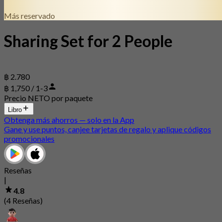
Más reservado
Sharing Set for 2 People
฿ 2.780
฿ 1,750 / 1-3
Precio NETO por paquete
Libro
Obtenga más ahorros — solo en la App
Gane y use puntos, canjee tarjetas de regalo y aplique códigos
promocionales
Reseñas
|
4.8
(4 Reseñas)