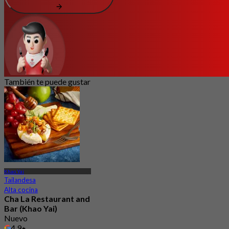
También te puede gustar
Khao Yai
Tailandesa
Alta cocina
Cha La Restaurant and
Bar (Khao Yai)
Nuevo
4.9