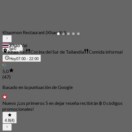
Khaomon Restaurant (Khao Yai)
Khao Yai
0
Khao Yai
Cocina del Sur de Tailandia
Comida informal
Hoy
07:00 - 22:00
5.0
(47)
Basado en la puntuación de Google
Nuevo ¡Los primeros 5 en dejar reseña recibirán ฿ 0 códigos
promocionales!
4.8
(4)