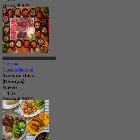
Desde
฿ 875
Khao Yai
Coreana
Comida informal
Itaewon class
(Khaoyai)
Nuevo
4.5
Desde
฿ 797.5