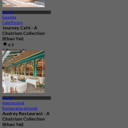
Khao Yai
Europea
Café/Postre
Journey Café - A
Chatrium Collection
(Khao Yai)
4.9
6 Reservado
Desde
฿ 487.5
Khao Yai
Internacional
Restaurante de hotel
Audrey Restaurant - A
Chatrium Collection
(Khao Yai)