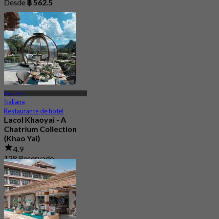
Desde
฿ 562.5
Khao Yai
Italiana
Restaurante de hotel
Lacol Khaoyai - A
Chatrium Collection
(Khao Yai)
4.9
128 Reservado
Desde
฿ 1,500