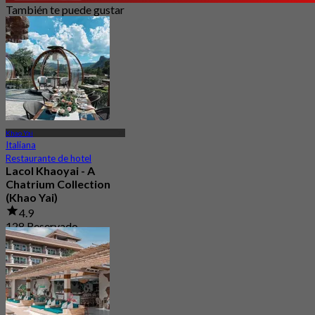
También te puede gustar
Khao Yai
Italiana
Restaurante de hotel
Lacol Khaoyai - A
Chatrium Collection
(Khao Yai)
4.9
128 Reservado
Desde
฿ 1,500