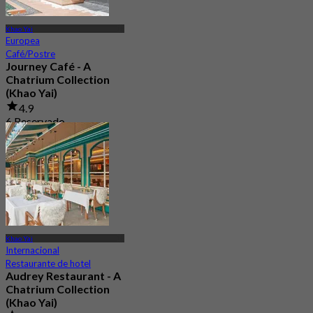
Khao Yai
Europea
Café/Postre
Journey Café - A
Chatrium Collection
(Khao Yai)
4.9
6 Reservado
Desde
฿ 487.5
Khao Yai
Internacional
Restaurante de hotel
Audrey Restaurant - A
Chatrium Collection
(Khao Yai)