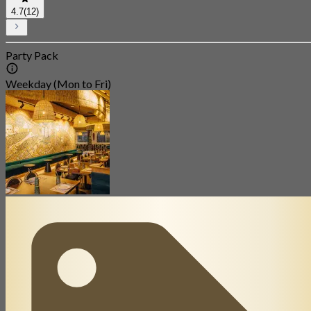
4.7
(12)
Party Pack
Weekday (Mon to Fri)