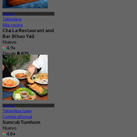
Khao Yai
Tailandesa
Alta cocina
Cha La Restaurant and
Bar (Khao Yai)
Nuevo
4.9
Desde
฿ 875
Khao Yai
Tailandesa Isaan
Comida informal
SumrubTumhom
Nuevo
4.8