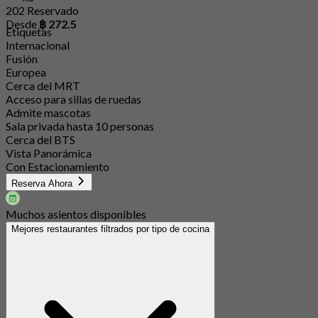
202 Reservado
Desde
฿ 272.5
Etiquetas
Internacional
Fusión
Europea
Cerca del MRT
Acceso para sillas de ruedas
Admite mascotas
Sala privada hasta 10 personas
Cerca del BTS
Vista Panorámica
Con Estacionamiento
Reserva Ahora
Muchos asientos disponibles
Mejores restaurantes filtrados por tipo de cocina