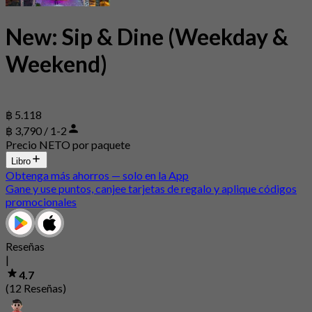
New: Sip & Dine (Weekday &
Weekend)
฿ 5.118
฿ 3,790 / 1-2
Precio NETO por paquete
Libro
Obtenga más ahorros — solo en la App
Gane y use puntos, canjee tarjetas de regalo y aplique códigos
promocionales
Reseñas
|
4.7
(12 Reseñas)