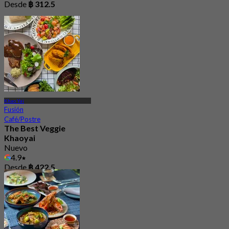
Desde
฿ 312.5
Khao Yai
Fusión
Café/Postre
The Best Veggie
Khaoyai
Nuevo
4.9
Desde
฿ 422.5