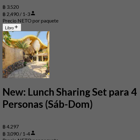
฿ 3.520
฿ 2,490 / 1-3
Precio NETO por paquete
Libro
New: Lunch Sharing Set para 4
Personas (Sáb-Dom)
฿ 4.297
฿ 3,090 / 1-4