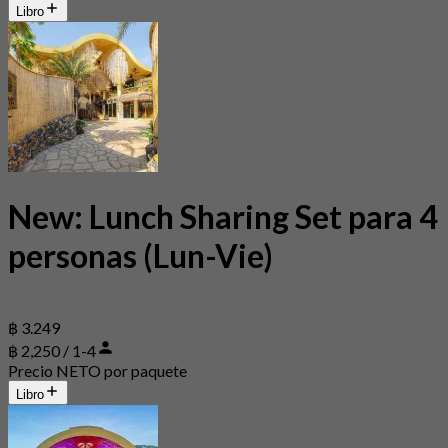
Libro
New: Lunch Sharing Set para 4
personas (Lun-Vie)
฿ 3.249
฿ 2,250 / 1-4
Precio NETO por paquete
Libro