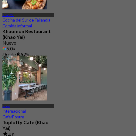
Khao Yai
Cocina del Sur de Tailandia
Comida informal
Khaomon Restaurant
(Khao Yai)
Nuevo
5.0
Desde
฿ 575
Korat
Internacional
Café/Postre
Toplofty Cafe (Khao
Yai)
4.8