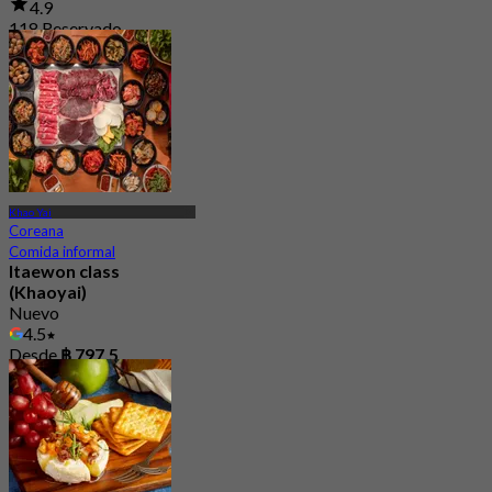
4.9
118 Reservado
Desde
฿ 396.66
Khao Yai
Coreana
Comida informal
Itaewon class
(Khaoyai)
Nuevo
4.5
Desde
฿ 797.5