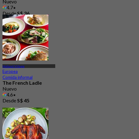
Nuevo
4.7
Desde
S$ 36
Holland Village
Europea
Comida informal
The French Ladle
Nuevo
4.6
Desde
S$ 45