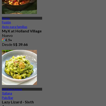
Tanglin
Fusión
Apto para familias
MyX at Holland Village
Nuevo
4.9
Desde
S$ 39.66
MRT Sixth Avenue
Italiana
Pub/Bar
Lazy Lizard - Sixth