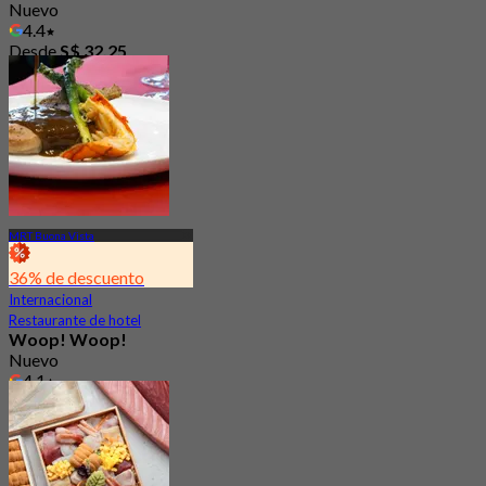
Nuevo
4.4
Desde
S$ 32.25
MRT Buona Vista
36% de descuento
Internacional
Restaurante de hotel
Woop! Woop!
Nuevo
4.1
Desde
S$ 18.75