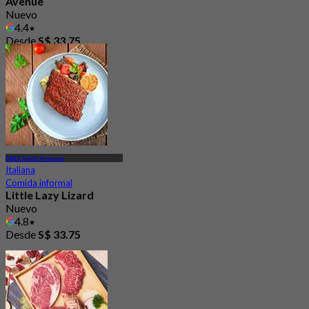
Avenue
Nuevo
4.4
Desde
S$ 33.75
MRT Sixth Avenue
Italiana
Comida informal
Little Lazy Lizard
Nuevo
4.8
Desde
S$ 33.75