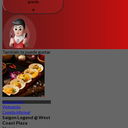
grande
También te puede gustar
Westcoast Plaza
Vietnamita
Comida informal
Saigon Legend @ West
Coast Plaza