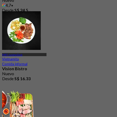
Nuevo
4.7
Desde
S$ 24.5
MRT Jurong East
Vietnamita
Comida informal
Vision Bistro
Nuevo
Desde
S$ 16.33