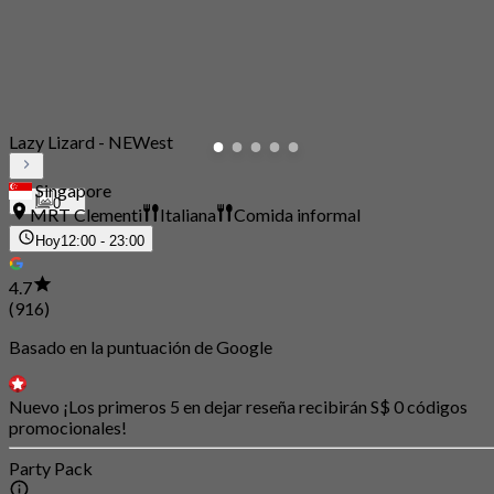
Lazy Lizard - NEWest
Singapore
0
MRT Clementi
Italiana
Comida informal
Hoy
12:00 - 23:00
4.7
(916)
Basado en la puntuación de Google
Nuevo ¡Los primeros 5 en dejar reseña recibirán S$ 0 códigos
promocionales!
Party Pack