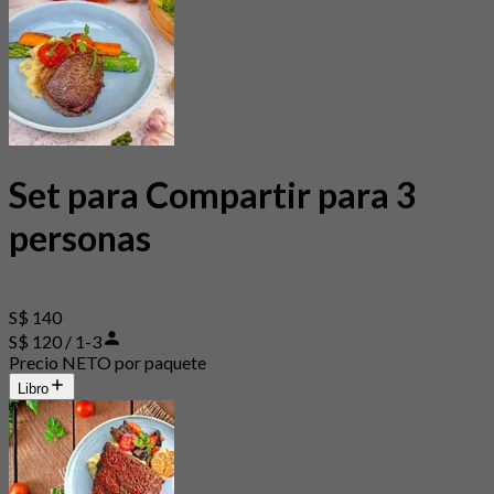
Set para Compartir para 3
personas
S$ 140
S$ 120 / 1-3
Precio NETO por paquete
Libro