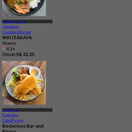
MRT Buona Vista
Japonesa
Comida informal
IKKI IZAKAYA
Nuevo
4.1
Desde
S$ 32.25
Buona Vista
Francesa
Café/Postre
Bodacious Bar and
Bistro