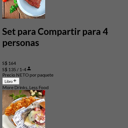
Set para Compartir para 4
personas
S$ 164
S$ 135 / 1-4
Precio NETO por paquete
Libro
More Drinks, Less Food