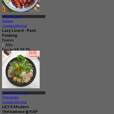
MRT Kent Ridge
Italiana
Comida informal
Lazy Lizard - Pasir
Panjang
Nuevo
4.8
Desde
S$ 33.75
MRT King Albert Park
Vietnamita
Comida informal
LILY.S Modern
Vietnamese @ KAP