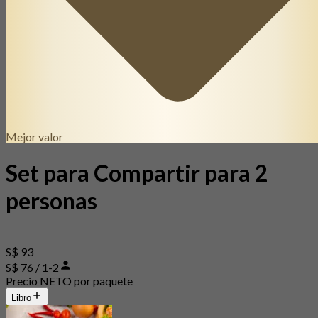
Mejor valor
Set para Compartir para 2
personas
S$ 93
S$ 76 / 1-2
Precio NETO por paquete
Libro