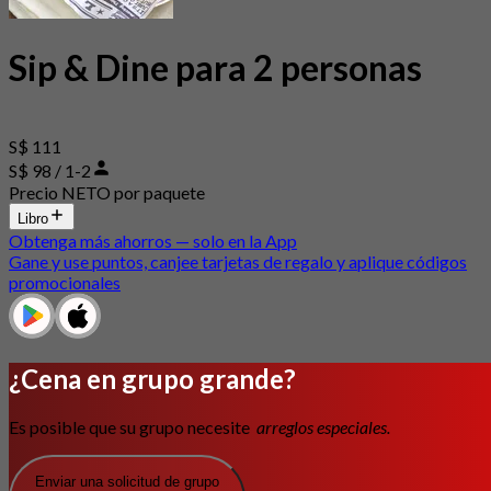
Sip & Dine para 2 personas
S$ 111
S$ 98 / 1-2
Precio NETO por paquete
Libro
Obtenga más ahorros — solo en la App
Gane y use puntos, canjee tarjetas de regalo y aplique códigos
promocionales
¿Cena en grupo grande?
Es posible que su grupo necesite
arreglos especiales.
Enviar una solicitud de grupo