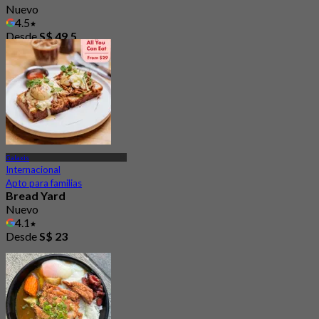
Nuevo
4.5
Desde
S$ 49.5
Galaxis
Internacional
Apto para familias
Bread Yard
Nuevo
4.1
Desde
S$ 23