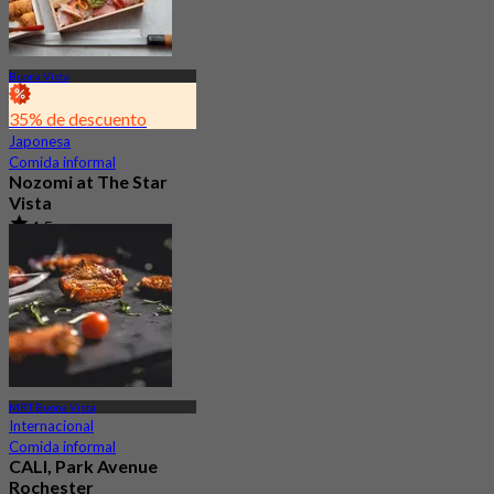
Buona Vista
35% de descuento
Japonesa
Comida informal
Nozomi at The Star
Vista
4.5
1.3K Reservado
Desde
S$ 37.5
MRT Buona Vista
Internacional
Comida informal
CALI, Park Avenue
Rochester