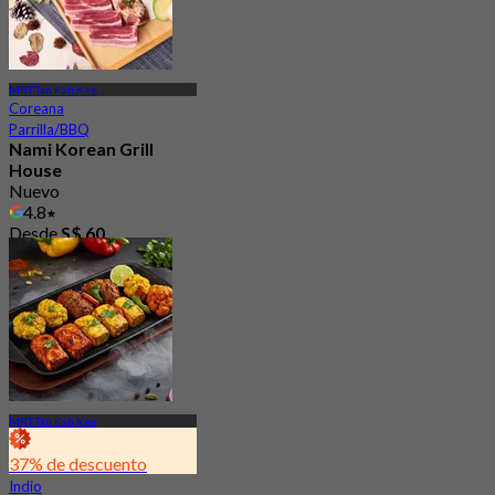
MRT Tan Kah Kee
Coreana
Parrilla/BBQ
Nami Korean Grill
House
Nuevo
4.8
Desde
S$ 60
MRT Tan Kah Kee
37% de descuento
Indio