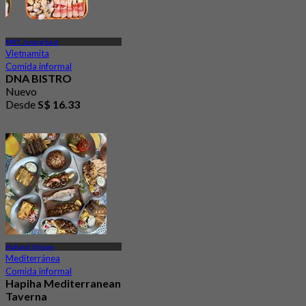
MRT Jurong East
Vietnamita
Comida informal
DNA BISTRO
Nuevo
Desde
S$ 16.33
Holland Village
Mediterránea
Comida informal
Hapiha Mediterranean
Taverna