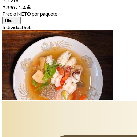
฿ 1.218
฿ 890 / 1-4
Precio NETO por paquete
Libro
Individual Set