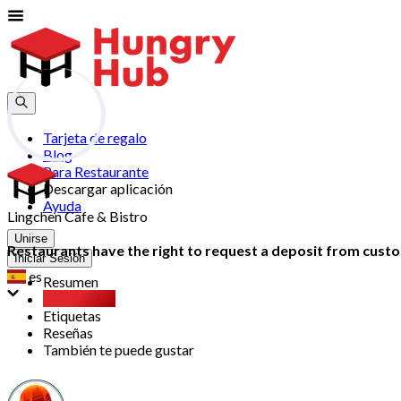
Tarjeta de regalo
Blog
Para Restaurante
Descargar aplicación
Ayuda
Lingchen Cafe & Bistro
Unirse
Restaurants have the right to request a deposit from custom
Iniciar Sesión
es
Resumen
Party Pack
Etiquetas
Reseñas
También te puede gustar