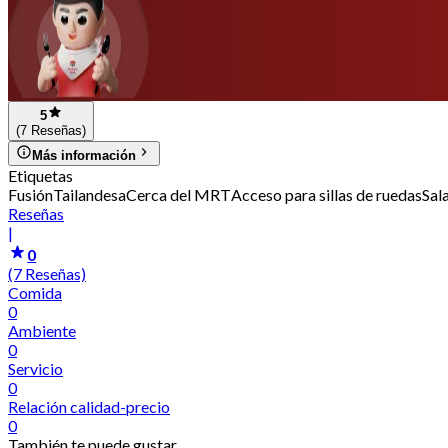
5
(7 Reseñas)
Más información
Etiquetas
Fusión
Tailandesa
Cerca del MRT
Acceso para sillas de ruedas
Sal
Reseñas
|
0
(7 Reseñas)
Comida
0
Ambiente
0
Servicio
0
Relación calidad-precio
0
También te puede gustar