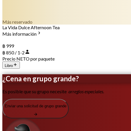
Más reservado
La Vida Dulce Afternoon Tea
Más información
฿ 999
฿ 850 / 1-2
Precio NETO por paquete
Libro
¿Cena en grupo grande?
Es posible que su grupo necesite
arreglos especiales.
Enviar una solicitud de grupo grande