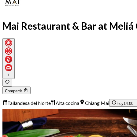
Mai Restaurant & Bar at Meliá
Compartir
Tailandesa del Norte
Alta cocina
Chiang Mai
Hoy
14:00 -