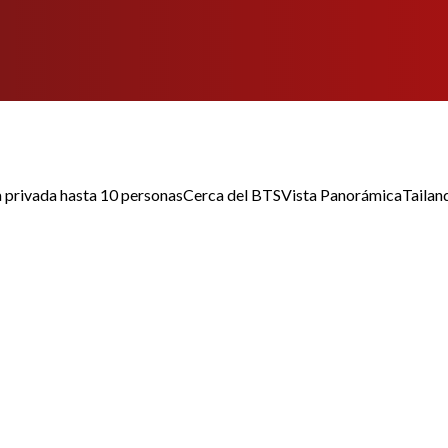
a privada hasta 10 personas
Cerca del BTS
Vista Panorámica
Tailan