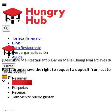
Tarjeta de regalo
Blog
Para Restaurante
Descargar aplicación
Ayuda
¡Descubre Mai Restaurant & Bar en Melia Chiang Mai a través de
Unirse
Restaurants have the right to request a deposit from custom
Iniciar Sesión
es
Resumen
Party Pack
Etiquetas
Reseñas
También te puede gustar