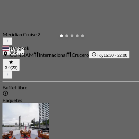
Meridian Cruise 2
Bangkok
0
ICONSIAM
Internacional
Crucero
Hoy
15:30 - 22:00
3.9
(23)
Buffet libre
Paquetes