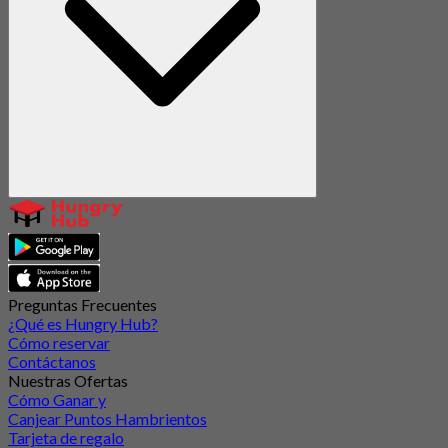
Preguntas Frecuentes
¿Qué es Hungry Hub?
Cómo reservar
Contáctanos
Nuestras Ofertas
Cómo Ganar y
Canjear Puntos Hambrientos
Tarjeta de regalo