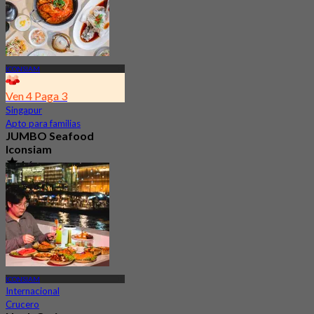
ICONSIAM
Ven 4 Paga 3
Singapur
Apto para familias
JUMBO Seafood
Iconsiam
4.6
15.5K Reservado
Desde
฿ 548
ICONSIAM
Internacional
Crucero