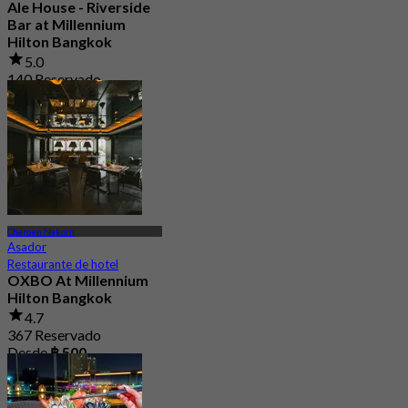
Ale House - Riverside
Bar at Millennium
Hilton Bangkok
5.0
140 Reservado
Desde
฿ 699
Charoen Nakorn
Asador
Restaurante de hotel
OXBO At Millennium
Hilton Bangkok
4.7
367 Reservado
Desde
฿ 500