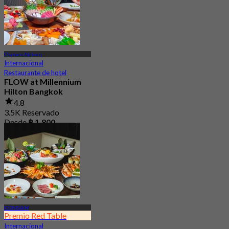
Charoen Nakorn
Internacional
Restaurante de hotel
FLOW at Millennium
Hilton Bangkok
4.8
3.5K Reservado
Desde
฿ 1,800
ICONSIAM
Premio Red Table
Internacional