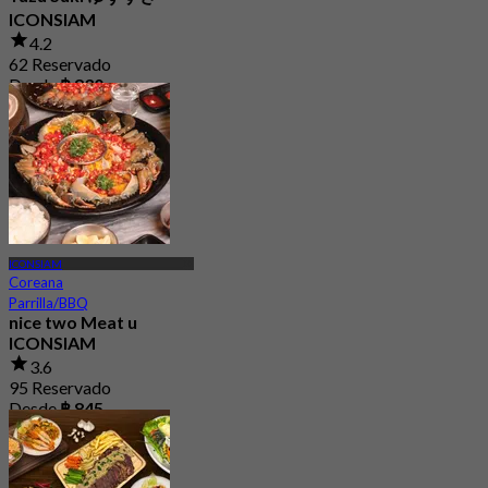
ICONSIAM
4.2
62 Reservado
Desde
฿ 830
ICONSIAM
Coreana
Parrilla/BBQ
nice two Meat u
ICONSIAM
3.6
95 Reservado
Desde
฿ 845