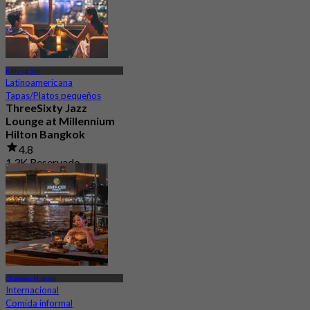
Khlong San
Latinoamericana
Tapas/Platos pequeños
ThreeSixty Jazz
Lounge at Millennium
Hilton Bangkok
4.8
1.3K Reservado
Desde
฿ 899
Charoen Nakorn
Internacional
Comida informal