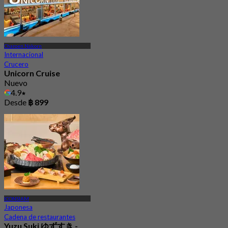
Charoen Nakorn
Internacional
Crucero
Unicorn Cruise
Nuevo
4.9
Desde
฿ 899
ICONSIAM
Japonesa
Cadena de restaurantes
Yuzu Suki ゆずすき -