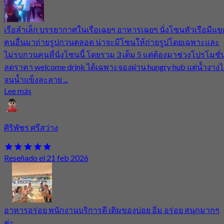
เรือลำเล็ก บรรยากาศในเรือเฉยๆ อาหารเฉยๆ นั่งโซนหัวเรือมีแข
คนอื่นมาถ่ายรูปกวนตลอด น่าจะมีโซนให้ถ่ายรูปโดยเฉพาะและ
ไม่รบกวนคนที่นั่งโซนนี้ โดยรวม 3 เต็ม 5 แต่ต้องมาช่วงโปรโมชั่
ลดราคา welcome drink ได้เฉพาะจองผ่าน hungry hub แต่น้ำงางไ
จนน้ำแข็งละลาย ...
Lee más
ศิริพัชร ศรีสว่าง
Reseñado el 21 feb 2026
อาหารอร่อย พนักงานบริการดี เติมของบ่อย อิ่ม อร่อย สนุกมากๆ
ค่ะ