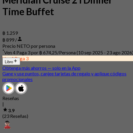
Time Buffet
฿ 1.259
฿ 899 /
Precio NETO por persona
*
Ven 4 Paga 3 por
฿ 674,25/Persona
(10 sep 2025 - 23 ago 2026
Ven 4 Paga 3
Libro
Obtenga más ahorros — solo en la App
Gane y use puntos, canjee tarjetas de regalo y aplique códigos
promocionales
Reseñas
|
3.9
(23 Reseñas)