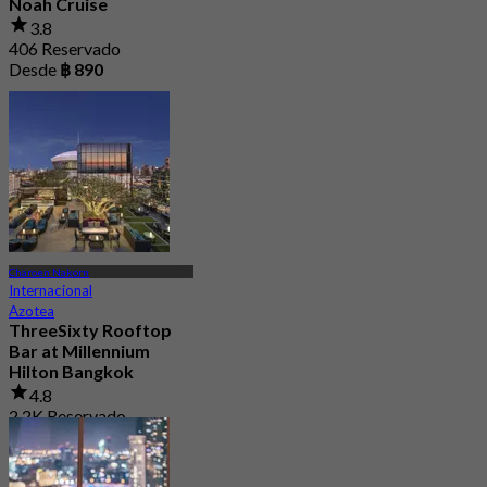
Noah Cruise
3.8
406 Reservado
Desde
฿ 890
Charoen Nakorn
Internacional
Azotea
ThreeSixty Rooftop
Bar at Millennium
Hilton Bangkok
4.8
2.2K Reservado
Desde
฿ 899