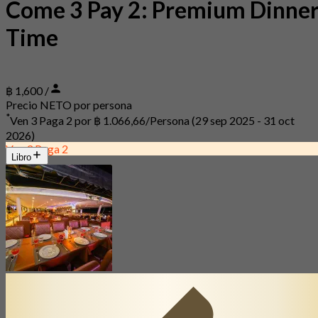
Come 3 Pay 2: Premium Dinne
Time
฿ 1,600 /
Precio NETO por persona
*
Ven 3 Paga 2 por
฿ 1.066,66/Persona
(29 sep 2025 - 31 oct
2026)
Ven 3 Paga 2
Libro