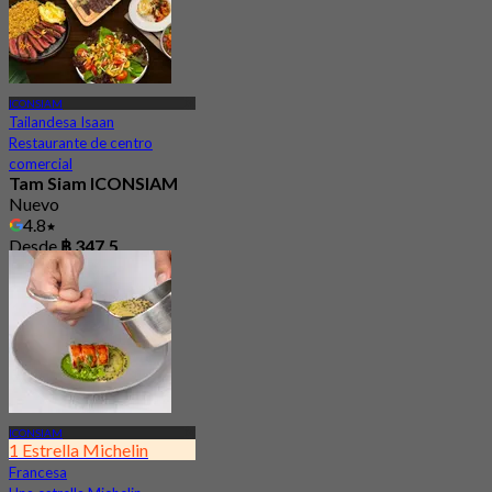
ICONSIAM
Tailandesa Isaan
Restaurante de centro
comercial
Tam Siam ICONSIAM
Nuevo
4.8
Desde
฿ 347.5
ICONSIAM
1 Estrella Michelin
Francesa