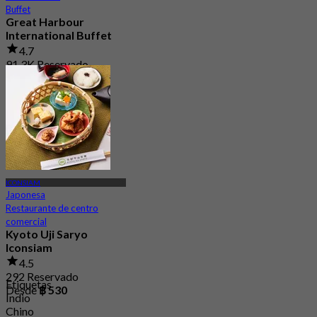
Buffet
Great Harbour
International Buffet
4.7
91.3K Reservado
Desde
฿ 999
ICONSIAM
Japonesa
Restaurante de centro
comercial
Kyoto Uji Saryo
Iconsiam
4.5
292 Reservado
Etiquetas
Desde
฿ 530
Indio
Chino