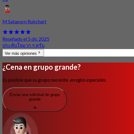
M Sataporn Rukchart
Reseñado el 5 dic 2025
ประทับใจมาก ๆ ครับ
Ver más opiniones
¿Cena en grupo grande?
Es posible que su grupo necesite
arreglos especiales.
Enviar una solicitud de grupo
grande