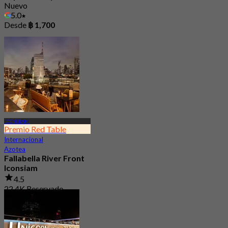
Nuevo
5.0
Desde
฿ 1,700
ICONSIAM
Premio Red Table
Internacional
Azotea
Fallabella River Front
Iconsiam
4.5
22.4K Reservado
Desde
฿ 569