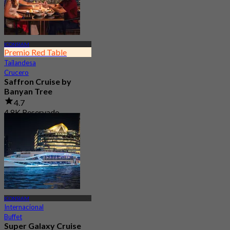
ICONSIAM
Premio Red Table
Tailandesa
Crucero
Saffron Cruise by
Banyan Tree
4.7
4.8K Reservado
Desde
฿ 2,850
ICONSIAM
Internacional
Buffet
Super Galaxy Cruise