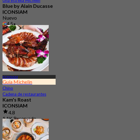
Una estrella Michelin
Blue by Alain Ducasse
ICONSIAM
Nuevo
4.5
Desde
฿ 4,500
ICONSIAM
Guía Michelin
Chino
Cadena de restaurantes
Kam's Roast
ICONSIAM
4.8
1.1K Reservado
Desde
฿ 425