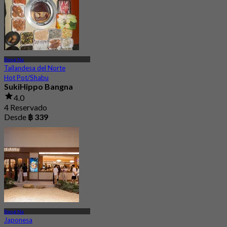
Bang Na
Tailandesa del Norte
Hot Pot/Shabu
SukiHippo Bangna
4.0
4 Reservado
Desde
฿ 339
Bang Na
Japonesa