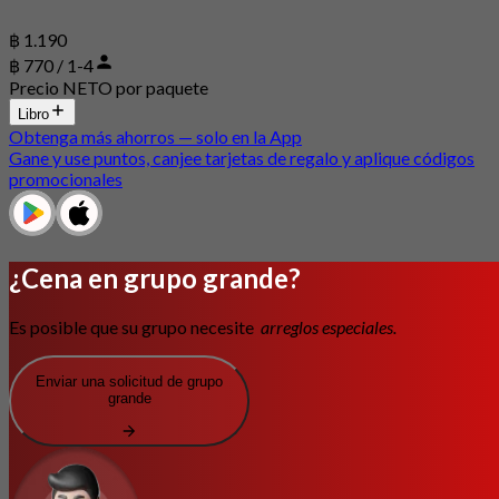
฿ 1.190
฿ 770 / 1-4
Precio NETO por paquete
Libro
Obtenga más ahorros — solo en la App
Gane y use puntos, canjee tarjetas de regalo y aplique códigos
promocionales
¿Cena en grupo grande?
Es posible que su grupo necesite
arreglos especiales.
Enviar una solicitud de grupo
grande