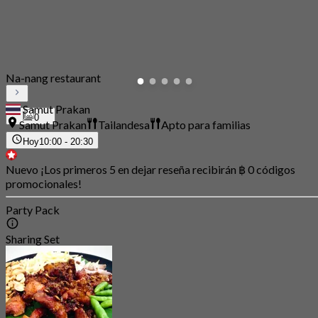
Na-nang restaurant
Samut Prakan
0
Samut Prakan
Tailandesa
Apto para familias
Hoy
10:00 - 20:30
Nuevo ¡Los primeros 5 en dejar reseña recibirán ฿ 0 códigos
promocionales!
Party Pack
Sharing Set