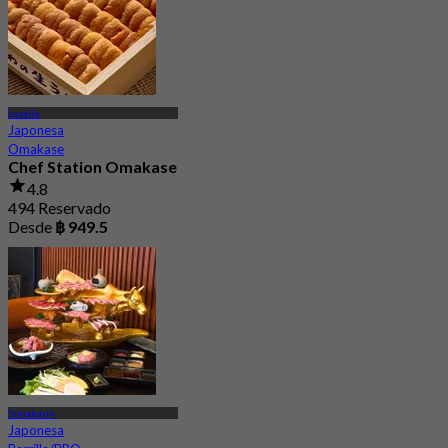
Lasalle
Japonesa
Omakase
Chef Station Omakase
4.8
494 Reservado
Desde
฿ 949.5
Srinakarin
Japonesa