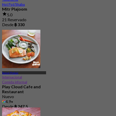
Hot Pot/Shabu
Mitr Plajoom
5.0
21 Reservado
Desde
฿ 330
Samut Prakan
Internacional
Comida informal
Play Cloud Cafe and
Restaurant
Nuevo
4.9
Desde
฿ 247.5