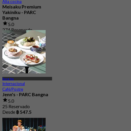
Alta cocina
Meisaku Premium
Yakiniku - PARC
Bangna
5.0
274 Reservado
Desde
฿ 1,046
Bang Na
Internacional
Café/Postre
Jenn's - PARC Bangna
5.0
25 Reservado
Desde
฿ 547.5