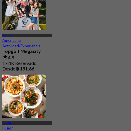
Bang Na
Americana
Actividad/Experiencia
Topgolf Megacity
4.9
17.4K Reservado
Desde
฿ 191.66
Lasalle
Fusión