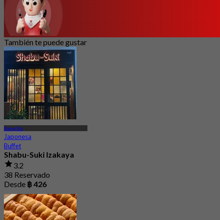
También te puede gustar
Bang Na
Japonesa
Buffet
Shabu-Suki Izakaya
3.2
38 Reservado
Desde
฿ 426