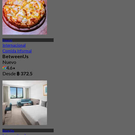
Prawet
Internacional
Comida informal
BetweenUs
Nuevo
4.6
Desde
฿ 372.5
Bang Na