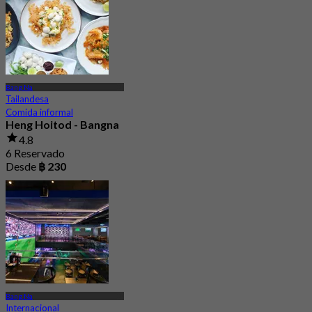
Bang Na
Tailandesa
Comida informal
Heng Hoitod - Bangna
4.8
6 Reservado
Desde
฿ 230
Bang Na
Internacional