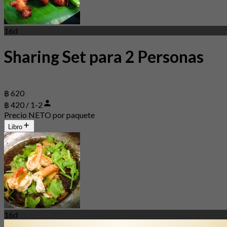
16d
Sharing Set para 2 Personas
฿ 620
฿ 420 / 1-2
Precio NETO por paquete
Libro
16d