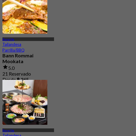
Bang Na
Tailandesa
Parrilla/BBQ
Bann Rommai
Mookata
5.0
21 Reservado
Desde
฿ 265
Bang Na
Tailandesa