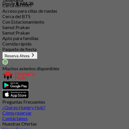
Desde
฿ 644.25
Cerca del MRT
Acceso para sillas de ruedas
Cerca del BTS
Con Estacionamiento
Samut Prakan
Samut Prakan
Apto para familias
Comida rápida
Paquete de fiesta
Reserva Ahora
Muchos asientos disponibles
Preguntas Frecuentes
¿Qué es Hungry Hub?
Cómo reservar
Contáctanos
Nuestras Ofertas