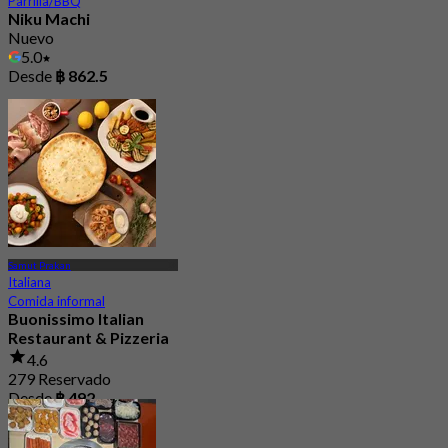
Parrilla/BBQ
Niku Machi
Nuevo
5.0
Desde
฿ 862.5
Samut Prakan
Italiana
Comida informal
Buonissimo Italian
Restaurant & Pizzeria
4.6
279 Reservado
Desde
฿ 492