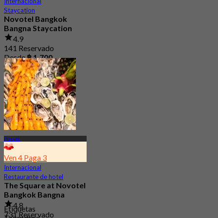
Internacional
Staycation
Novotel Bangkok
Bangna Staycation
4.9
141 Reservado
Desde
฿ 1,700
Prawet
Ven 4 Paga 3
Internacional
Restaurante de hotel
The Square at Novotel
Bangkok Bangna
4.8
Etiquetas
731 Reservado
Tailandesa