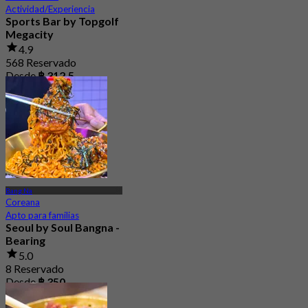
Actividad/Experiencia
Sports Bar by Topgolf
Megacity
4.9
568 Reservado
Desde
฿ 312.5
Bang Na
Coreana
Apto para familias
Seoul by Soul Bangna -
Bearing
5.0
8 Reservado
Desde
฿ 350