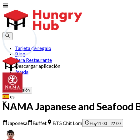
Tarjeta de regalo
Blog
Para Restaurante
Descargar aplicación
Ayuda
Unirse
Iniciar Sesión
es
NAMA Japanese and Seafood B
Japonesa
Buffet
BTS Chit Lom
Hoy
11:00 - 22:00