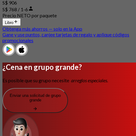
S$ 906
S$ 768 / 1-6
Precio NETO por paquete
Libro
Obtenga más ahorros — solo en la App
Gane y use puntos, canjee tarjetas de regalo y aplique códigos
promocionales
¿Cena en grupo grande?
Es posible que su grupo necesite
arreglos especiales.
Enviar una solicitud de grupo
grande