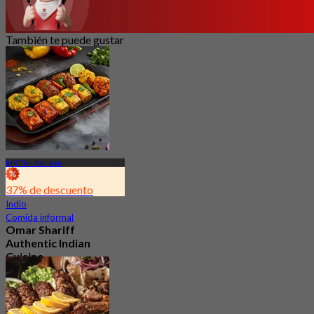
También te puede gustar
MRT Tan Kah Kee
37% de descuento
Indio
Comida informal
Omar Shariff
Authentic Indian
Cuisine
Nuevo
4.9
Desde
S$ 18.33