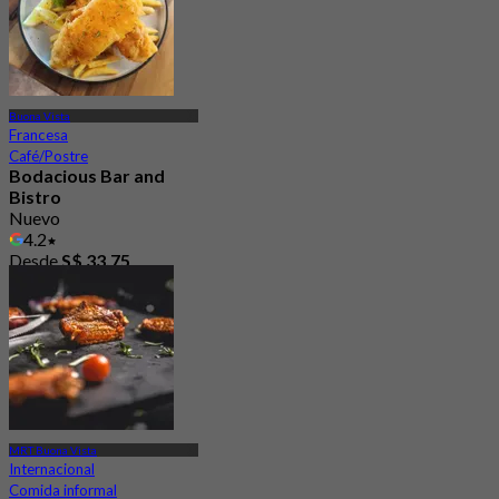
Buona Vista
Francesa
Café/Postre
Bodacious Bar and
Bistro
Nuevo
4.2
Desde
S$ 33.75
MRT Buona Vista
Internacional
Comida informal