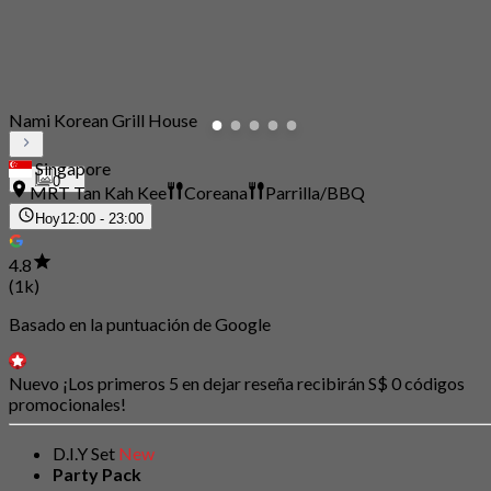
Nami Korean Grill House
Singapore
0
MRT Tan Kah Kee
Coreana
Parrilla/BBQ
Hoy
12:00 - 23:00
4.8
(1k)
Basado en la puntuación de Google
Nuevo ¡Los primeros 5 en dejar reseña recibirán S$ 0 códigos
promocionales!
D.I.Y Set
New
Party Pack