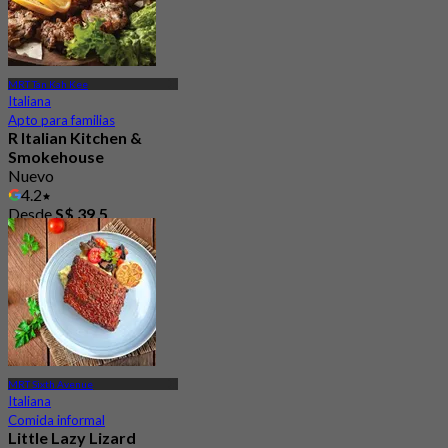
MRT Tan Kah Kee
Italiana
Apto para familias
R Italian Kitchen &
Smokehouse
Nuevo
4.2
Desde
S$ 39.5
MRT Sixth Avenue
Italiana
Comida informal
Little Lazy Lizard