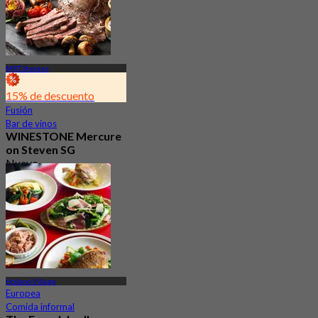
MRT Stevens
15% de descuento
Fusión
Bar de vinos
WINESTONE Mercure
on Steven SG
Nuevo
4.2
Desde
S$ 32
Holland Village
Europea
Comida informal