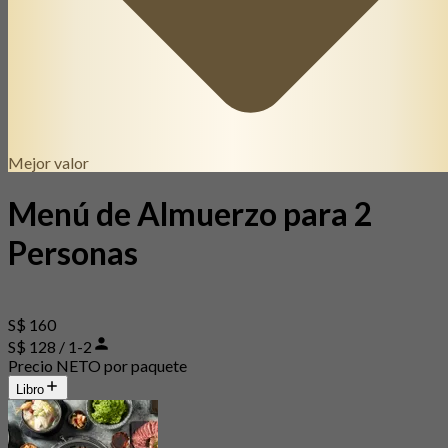
Mejor valor
Menú de Almuerzo para 2
Personas
S$ 160
S$ 128 / 1-2
Precio NETO por paquete
Libro