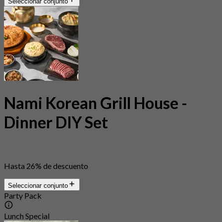
Seleccionar conjunto
Nami Korean Grill House -
Dinner DIY Set
Hasta 26% de descuento
Seleccionar conjunto
Party Pack
Lunch Special