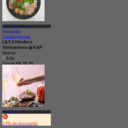
MRT King Albert Park
Vietnamita
Comida informal
LILY.S Modern
Vietnamese @ KAP
Nuevo
4.4
Desde
S$ 32.25
MRT Stevens
29% de descuento