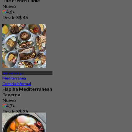
The French Ladle
Nuevo
4.6
Desde
S$ 45
Holland Village
Mediterránea
Comida informal
Hapiha Mediterranean
Taverna
Nuevo
4.7
Desde
S$ 36