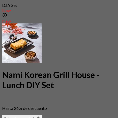
D.I.Y Set
New
New
Nami Korean Grill House -
Lunch DIY Set
Hasta 26% de descuento