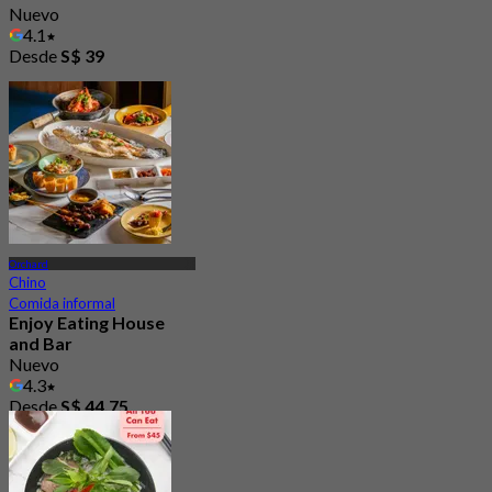
Nuevo
4.1
Desde
S$ 39
Orchard
Chino
Comida informal
Enjoy Eating House
and Bar
Nuevo
4.3
Desde
S$ 44.75