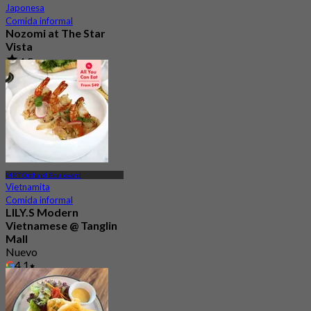
Japonesa
Comida informal
Nozomi at The Star
Vista
4.5
1.3K Reservado
Desde
S$ 37.5
MRT Orchard Boulevard
Vietnamita
Comida informal
LILY.S Modern
Vietnamese @ Tanglin
Mall
Nuevo
4.1
Desde
S$ 33.75