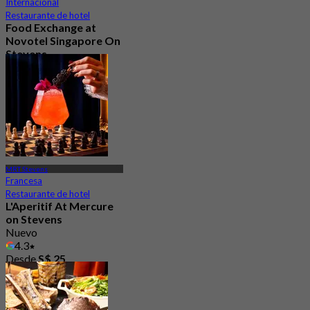
Internacional
Restaurante de hotel
Food Exchange at
Novotel Singapore On
Stevens
3.0
207 Reservado
Desde
S$ 27.5
MRT Stevens
Francesa
Restaurante de hotel
L'Aperitif At Mercure
on Stevens
Nuevo
4.3
Desde
S$ 25