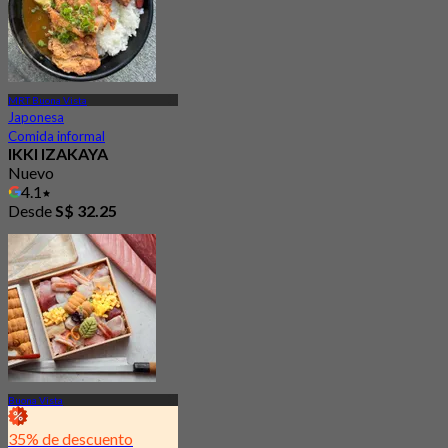
MRT Buona Vista
Japonesa
Comida informal
IKKI IZAKAYA
Nuevo
4.1
Desde
S$ 32.25
Buona Vista
35% de descuento