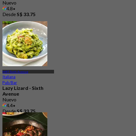
Nuevo
4.8
Desde
S$ 33.75
MRT Sixth Avenue
Italiana
Pub/Bar
Lazy Lizard - Sixth
Avenue
Nuevo
4.4
Desde
S$ 33.75