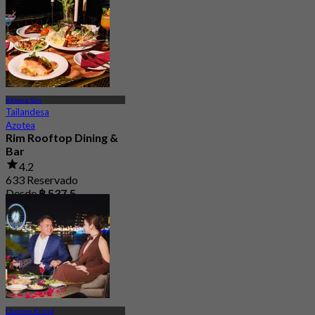
Khlong San
Tailandesa
Azotea
Rim Rooftop Dining &
Bar
4.2
633 Reservado
Desde
฿ 537.5
Charoen Krung