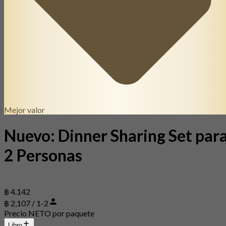
Mejor valor
Nuevo: Dinner Sharing Set par
2 Personas
฿ 4.142
฿ 2,107 / 1-2
Precio NETO por paquete
Libro