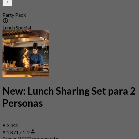
Party Pack
Lunch Special
New: Lunch Sharing Set para 2
Personas
฿ 3.342
฿ 1,871 / 1-2
Precio NETO por paquete