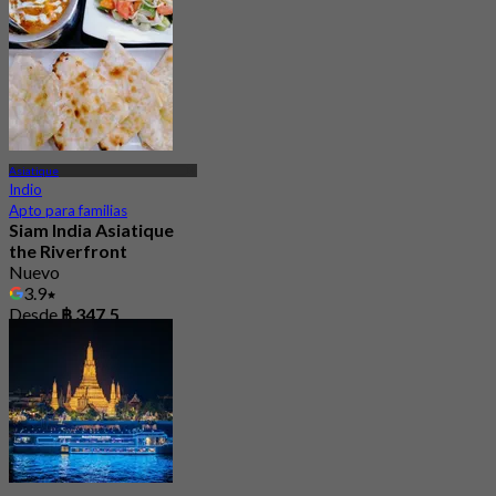
Asiatique
Indio
Apto para familias
Siam India Asiatique
the Riverfront
Nuevo
3.9
Desde
฿ 347.5