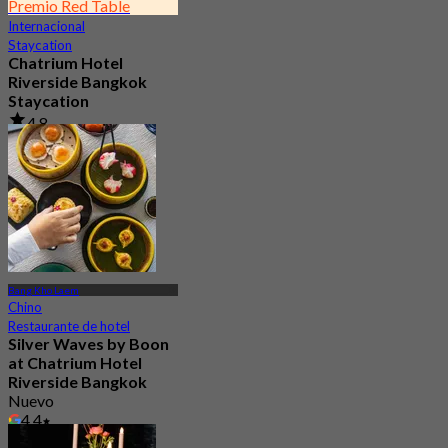
Premio Red Table
Internacional
Staycation
Chatrium Hotel
Riverside Bangkok
Staycation
4.8
23.2K Reservado
Desde
฿ 2,999.75
Bang Kho Laem
Chino
Restaurante de hotel
Silver Waves by Boon
at Chatrium Hotel
Riverside Bangkok
Nuevo
4.4
Desde
฿ 516.66