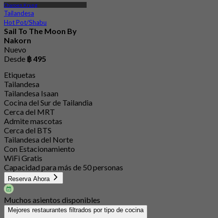
Charoen Krung
Tailandesa
Hot Pot/Shabu
Sail To The Moon By
Nakorn
Nuevo
Desde
฿ 495
Etiquetas
Tailandesa
Tailandesa Isaan
Cocina del Sur de Tailandia
Cerca del MRT
Admite mascotas
Cerca del BTS
Tailandesa del Norte
Con Estacionamiento
WiFi Gratis
Capacidad para más de 50 personas
Reserva Ahora
Muchos asientos disponibles
Mejores restaurantes filtrados por tipo de cocina