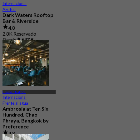
Internacional
Azotea
Dark Waters Rooftop
Bar & Riverside
4.8
2.8K Reservado
Desde
฿ 647.5
Charoen Nakorn
Internacional
Frente al agua
Ambrosia at Ten Six
Hundred, Chao
Phraya, Bangkok by
Preference
4.8
606 Reservado