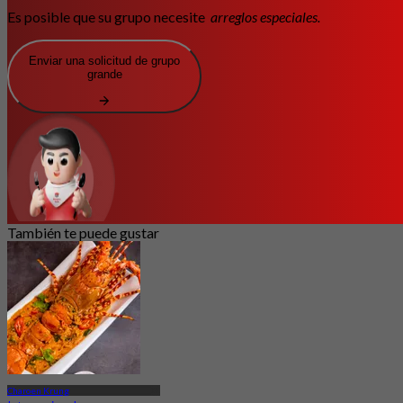
Es posible que su grupo necesite
arreglos especiales.
Enviar una solicitud de grupo
grande
También te puede gustar
Charoen Krung