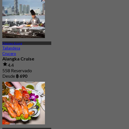
Charoen Krung
Tailandesa
Crucero
Alangka Cruise
4.4
558 Reservado
Desde
฿ 690