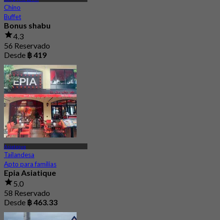
Chino
Buffet
Bonus shabu
4.3
56 Reservado
Desde
฿ 419
Asiatique
Tailandesa
Apto para familias
Epia Asiatique
5.0
58 Reservado
Desde
฿ 463.33