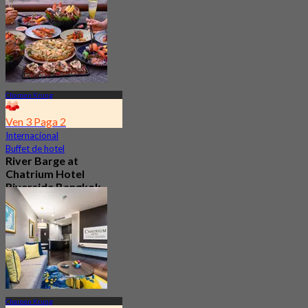
Charoen Krung
Ven 3 Paga 2
Internacional
Buffet de hotel
River Barge at
Chatrium Hotel
Riverside Bangkok
4.6
7.6K Reservado
Desde
฿ 990
Charoen Krung