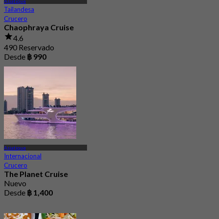
Asiatique
Tailandesa
Crucero
Chaophraya Cruise
4.6
490 Reservado
Desde
฿ 990
Asiatique
Internacional
Crucero
The Planet Cruise
Nuevo
Desde
฿ 1,400