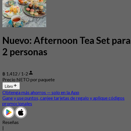
Nuevo: Afternoon Tea Set para
2 personas
฿ 1,412 / 1-2
Precio NETO por paquete
Libro
Obtenga más ahorros — solo en la App
Gane y use puntos, canjee tarjetas de regalo y aplique códigos
promocionales
Reseñas
|