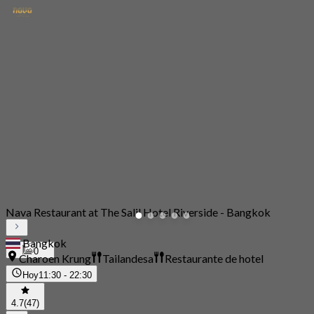
Nava Restaurant at The Salil Hotel Riverside - Bangkok
Bangkok
0
Charoen Krung
Tailandesa
Restaurante de hotel
Hoy
11:30 - 22:30
4.7
(47)