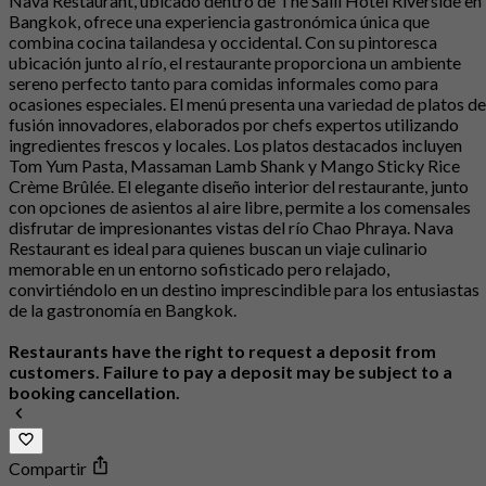
Nava Restaurant, ubicado dentro de The Salil Hotel Riverside en
Bangkok, ofrece una experiencia gastronómica única que
combina cocina tailandesa y occidental. Con su pintoresca
ubicación junto al río, el restaurante proporciona un ambiente
sereno perfecto tanto para comidas informales como para
ocasiones especiales. El menú presenta una variedad de platos de
fusión innovadores, elaborados por chefs expertos utilizando
ingredientes frescos y locales. Los platos destacados incluyen
Tom Yum Pasta, Massaman Lamb Shank y Mango Sticky Rice
Crème Brûlée. El elegante diseño interior del restaurante, junto
con opciones de asientos al aire libre, permite a los comensales
disfrutar de impresionantes vistas del río Chao Phraya. Nava
Restaurant es ideal para quienes buscan un viaje culinario
memorable en un entorno sofisticado pero relajado,
convirtiéndolo en un destino imprescindible para los entusiastas
de la gastronomía en Bangkok.
Restaurants have the right to request a deposit from
customers. Failure to pay a deposit may be subject to a
booking cancellation.
Compartir