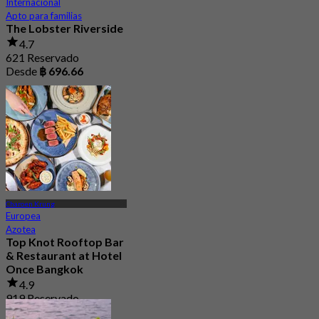
Internacional
Apto para familias
The Lobster Riverside
4.7
621 Reservado
Desde
฿ 696.66
Charoen Krung
Europea
Azotea
Top Knot Rooftop Bar
& Restaurant at Hotel
Once Bangkok
4.9
919 Reservado
Desde
฿ 699