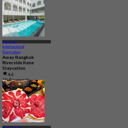
Desde
฿ 622.5
Khlong San
Internacional
Staycation
Away Bangkok
Riverside Kene
Staycation
4.6
1K Reservado
Desde
฿ 1,425
Bang Kho Laem